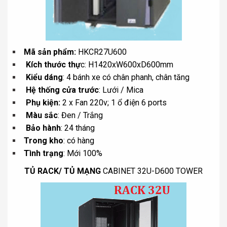
Mã sản phẩm:
HKCR27U600
Kích thước thự
c: H1420xW600xD600mm
Kiểu dáng
: 4 bánh xe có chân phanh, chân tăng
Hệ thống cửa trước
: Lưới / Mica
Phụ kiện:
2 x Fan 220v; 1 ổ điện 6 ports
Màu sắc
: Đen / Trắng
Bảo hành
: 24 tháng
Trong kho
: có hàng
Tình trạng
: Mới 100%
TỦ RACK/ TỦ MẠNG
CABINET 32U-D600 TOWER