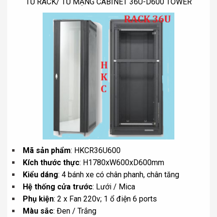
TỦ RACK/ TỦ MẠNG CABINET 36U-D600 TOWER
Mã sản phẩm
: HKCR36U600
Kích thước thực
: H1780xW600xD600mm
Kiểu dáng
: 4 bánh xe có chân phanh, chân tăng
Hệ thống cửa trước
: Lưới / Mica
Phụ kiện
: 2 x Fan 220v; 1 ổ điện 6 ports
Màu sắc
: Đen / Trắng