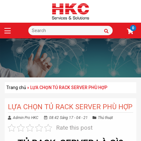
0
Trang chủ
»
LỰA CHỌN TỦ RACK SERVER PHÙ HỢP
LỰA CHỌN TỦ RACK SERVER PHÙ HỢP
Admin Pro HKC
08:42 Sáng 17 - 04 - 21
Thủ thuật
Rate this post