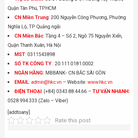
Quận Tân Phú, TP.HCM
CN Miền Trung
: 200 Nguyễn Công Phương, Phường
Nghĩa Lộ, TP Quảng ngãi
CN Miền Bắc
: Tầng 4 – Số 2, Ngõ 75 Nguyễn Xiển,
Quận Thanh Xuân, Hà Nội
MST
: 0311543898
S
Ố
TK C
Ô
NG TY
: 20.111.0181.0002
NGÂN HÀNG:
MBBANK- CN BẮC SÀI GÒN
EMAIL
:
admin@hkc.vn
– Website:
www.hkc.vn
ĐIỆN THOẠI
:
(+84) 0343.88.44.66 –
TƯ VẤN NHANH
:
0528.994.333 (Zalo – Viber)
[addtoany]
Rate this post