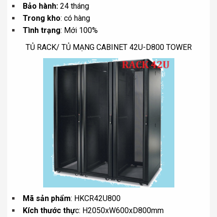
Bảo hành:
24 tháng
Trong kho
: có hàng
Tình trạng
: Mới 100%
TỦ RACK/ TỦ MẠNG CABINET 42U-D800 TOWER
Mã sản phẩm
: HKCR42U800
Kích thước thự
c: H2050xW600xD800mm