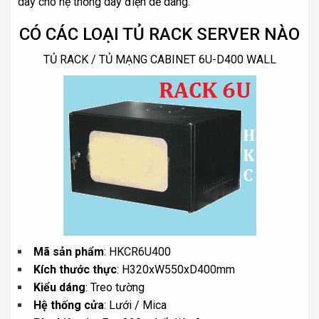
dây cho hệ thống dây điện dễ dàng.
CÓ CÁC LOẠI TỦ RACK SERVER NÀO
TỦ RACK / TỦ MẠNG CABINET 6U-D400 WALL
Mã sản phẩm
: HKCR6U400
Kích thước thực
: H320xW550xD400mm
Kiểu dáng
: Treo tường
Hệ thống cửa
: Lưới / Mica