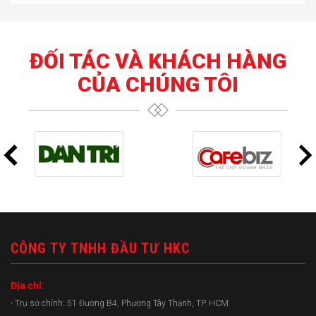
ĐỐI TÁC VÀ KHÁCH HÀNG
CỦA CHÚNG TÔI
CÔNG TY TNHH ĐẦU TƯ HKC
Địa chỉ:
- Trụ sở chính: 51 Đường B4, Phường Tây Thạnh, TP. HCM