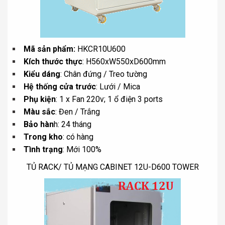
Mã sản phẩm:
HKCR10U600
Kích thước thực
: H560xW550xD600mm
Kiểu dáng
: Chân đứng / Treo tường
Hệ thống cửa trước
: Lưới / Mica
Phụ kiện
: 1 x Fan 220v; 1 ổ điện 3 ports
Màu sắc
: Đen / Trắng
Bảo hàn
h: 24 tháng
Trong kho
: có hàng
Tình trạng
: Mới 100%
TỦ RACK/ TỦ MẠNG CABINET 12U-D600 TOWER