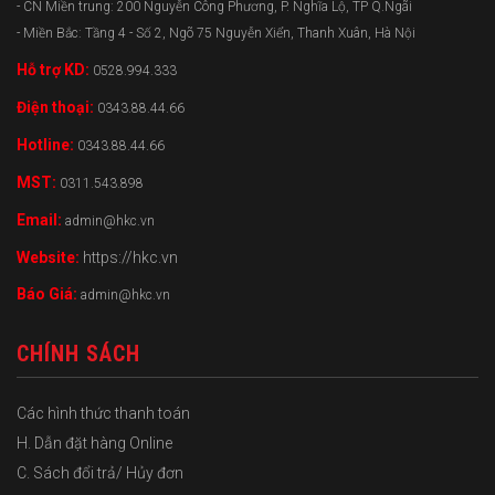
- CN Miền trung: 200 Nguyễn Công Phương, P. Nghĩa Lộ, TP Q.Ngãi
- Miền Bắc: Tầng 4 - Số 2, Ngõ 75 Nguyễn Xiển, Thanh Xuân, Hà Nội
Hỗ trợ KD:
0528.994.333
Điện thoại:
0343.88.44.66
Hotline:
0343.88.44.66
MST:
0311.543.898
Email:
admin@hkc.vn
Website:
https://hkc.vn
Báo Giá:
admin@hkc.vn
CHÍNH SÁCH
Các hình thức thanh toán
H. Dẫn đặt hàng Online
C. Sách đổi trả/ Hủy đơn