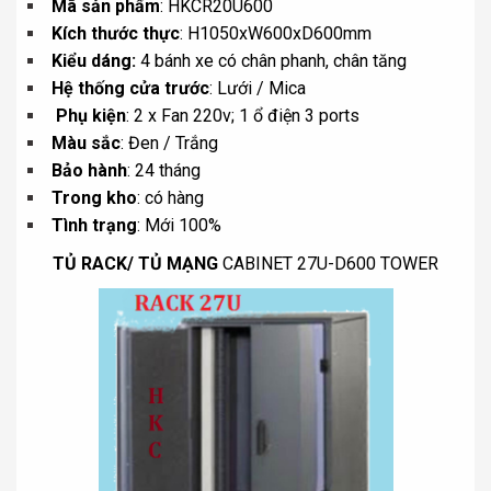
Mã sản phẩm
: HKCR20U600
Kích thước thực
: H1050xW600xD600mm
Kiểu dáng:
4 bánh xe có chân phanh, chân tăng
Hệ thống cửa trước
: Lưới / Mica
Phụ kiện
: 2 x Fan 220v; 1 ổ điện 3 ports
Màu sắc
: Đen / Trắng
Bảo hành
: 24 tháng
Trong kho
: có hàng
Tình trạng
: Mới 100%
TỦ RACK/ TỦ MẠNG
CABINET 27U-D600 TOWER