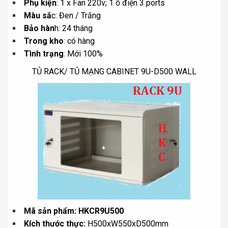
Phụ kiện
: 1 x Fan 220v; 1 ổ điện 3 ports
Màu sắ
c: Đen / Trắng
Bảo hàn
h: 24 tháng
Trong kho
: có hàng
Tình trạng
: Mới 100%
TỦ RACK/ TỦ MẠNG CABINET 9U-D500 WALL
Mã sản phẩm: HKCR9U500
Kích thước thực:
H500xW550xD500mm