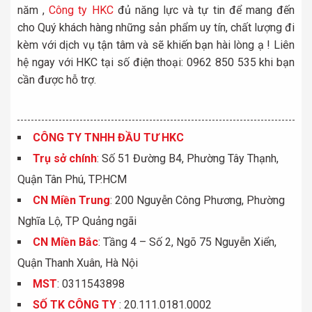
năm ,
Công ty HKC
đủ năng lực và tự tin để mang đến
cho Quý khách hàng những sản phẩm uy tín, chất lượng đi
kèm với dịch vụ tận tâm và sẽ khiến bạn hài lòng ạ ! Liên
hệ ngay với HKC tại số điện thoại: 0962 850 535 khi bạn
cần được hỗ trợ.
CÔNG TY TNHH ĐẦU TƯ HKC
Trụ sở chính
: Số 51 Đường B4, Phường Tây Thạnh,
Quận Tân Phú, TP.HCM
CN Miền Trung
: 200 Nguyễn Công Phương, Phường
Nghĩa Lộ, TP Quảng ngãi
CN Miền Bắc
: Tầng 4 – Số 2, Ngõ 75 Nguyễn Xiển,
Quận Thanh Xuân, Hà Nội
MST
: 0311543898
S
Ố
TK C
Ô
NG TY
: 20.111.0181.0002