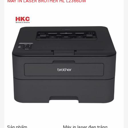
MÁY IN LASER BROTHER HL L2366DW
Sản phẩm
Máy in laser đen trắng