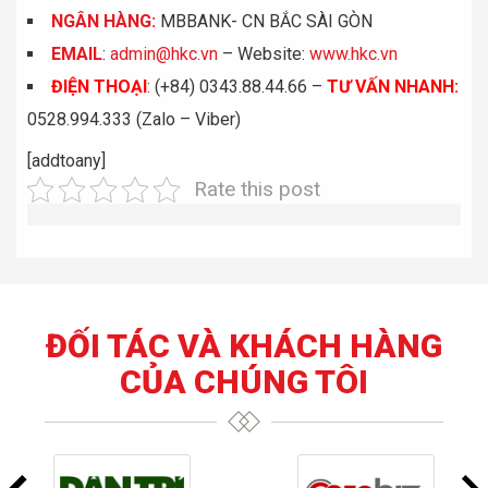
NGÂN HÀNG:
MBBANK- CN BẮC SÀI GÒN
EMAIL
:
admin@hkc.vn
– Website:
www.hkc.vn
ĐIỆN THOẠI
:
(+84) 0343.88.44.66 –
TƯ VẤN NHANH
:
0528.994.333 (Zalo – Viber)
[addtoany]
Rate this post
ĐỐI TÁC VÀ KHÁCH HÀNG
CỦA CHÚNG TÔI