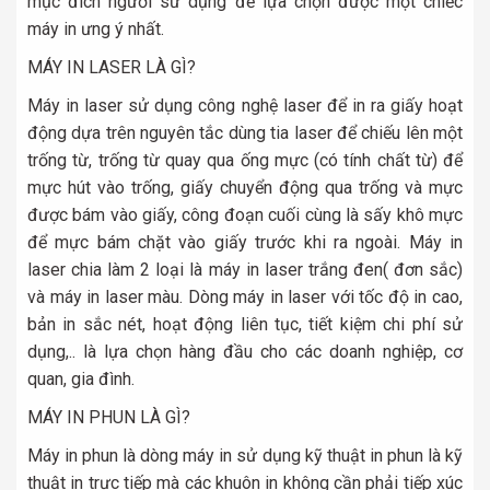
mục đích người sử dụng để lựa chọn được một chiếc
máy in ưng ý nhất.
MÁY IN LASER LÀ GÌ?
Máy in laser sử dụng công nghệ laser để in ra giấy hoạt
động dựa trên nguyên tắc dùng tia laser để chiếu lên một
trống từ, trống từ quay qua ống mực (có tính chất từ) để
mực hút vào trống, giấy chuyển động qua trống và mực
được bám vào giấy, công đoạn cuối cùng là sấy khô mực
để mực bám chặt vào giấy trước khi ra ngoài. Máy in
laser chia làm 2 loại là máy in laser trắng đen( đơn sắc)
và máy in laser màu. Dòng máy in laser với tốc độ in cao,
bản in sắc nét, hoạt động liên tục, tiết kiệm chi phí sử
dụng,.. là lựa chọn hàng đầu cho các doanh nghiệp, cơ
quan, gia đình.
MÁY IN PHUN LÀ GÌ?
Máy in phun là dòng máy in sử dụng kỹ thuật in phun là kỹ
thuật in trực tiếp mà các khuôn in không cần phải tiếp xúc