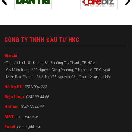
CÔNG TY TNHH ĐẦU TƯ HKC
Địa chỉ:
- Trụ sở chính: 51 Đường B4, Phường Tây Thạnh, TP. HCM
- CN Miền trung: 200 Nguyễn Công Phương, P. Nghĩa Lộ, TP Q.Ngãi
- Miền Bắc: Tầng 4 - Số 2, Ngõ 75 Nguyễn Xiển, Thanh Xuân, Hà Nội
Hỗ trợ KD:
0528.994.333
Điện thoại:
0343.88.44.66
Hotline:
0343.88.44.66
MST:
0311.543.898
Email:
admin@hkc.vn