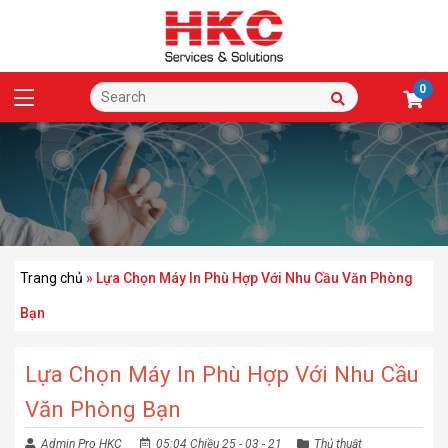
0
Trang chủ
»
Lựa Chọn Máy In Phù Hợp Với Nhu Cầu Văn Phòng
Bạn
Lựa Chọn Máy In Phù Hợp Với Nhu Cầu
Văn Phòng Bạn
Admin Pro HKC
05:04 Chiều 25 - 03 - 21
Thủ thuật