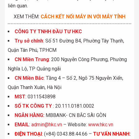
liên quan.
XEM THÊM:
CÁCH KẾT NỐI MÁY IN VỚI MÁY TÍNH
CÔNG TY TNHH ĐẦU TƯ HKC
Trụ sở chính
: Số 51 Đường B4, Phường Tây Thạnh,
Quận Tân Phú, TP.HCM
CN Miền Trung
: 200 Nguyễn Công Phương, Phường
Nghĩa Lộ, TP Quảng ngãi
CN Miền Bắc
: Tầng 4 – Số 2, Ngõ 75 Nguyễn Xiển,
Quận Thanh Xuân, Hà Nội
MST
: 0311543898
S
Ố
TK C
Ô
NG TY
: 20.111.0181.0002
NGÂN HÀNG:
MBBANK- CN BẮC SÀI GÒN
EMAIL
:
admin@hkc.vn
– Website:
www.hkc.vn
ĐIỆN THOẠI
:
(+84) 0343.88.44.66 –
TƯ VẤN NHANH
: