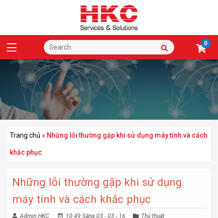
0
Trang chủ
»
Những lỗi thường gặp khi sử dụng máy tính và cách
khắc phục
Những lỗi thường gặp khi sử dụng
máy tính và cách khắc phục
Admin HKC
10:49 Sáng 03 - 03 - 16
Thủ thuật