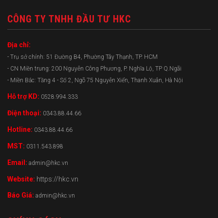
CÔNG TY TNHH ĐẦU TƯ HKC
Địa chỉ:
- Trụ sở chính: 51 Đường B4, Phường Tây Thạnh, TP. HCM
- CN Miền trung: 200 Nguyễn Công Phương, P. Nghĩa Lộ, TP Q.Ngãi
- Miền Bắc: Tầng 4 - Số 2, Ngõ 75 Nguyễn Xiển, Thanh Xuân, Hà Nội
Hỗ trợ KD:
0528.994.333
Điện thoại:
0343.88.44.66
Hotline:
0343.88.44.66
MST:
0311.543.898
Email:
admin@hkc.vn
Website:
https://hkc.vn
Báo Giá:
admin@hkc.vn