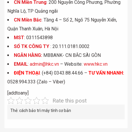
CN Miền Trung
: 200 Nguyễn Công Phương, Phường
Nghĩa Lộ, TP Quảng ngãi
CN Miền Bắc
: Tầng 4 – Số 2, Ngõ 75 Nguyễn Xiển,
Quận Thanh Xuân, Hà Nội
MST
: 0311543898
S
Ố
TK C
Ô
NG TY
: 20.111.0181.0002
NGÂN HÀNG:
MBBANK- CN BẮC SÀI GÒN
EMAIL
:
admin@hkc.vn
– Website:
www.hkc.vn
ĐIỆN THOẠI
:
(+84) 0343.88.44.66 –
TƯ VẤN NHANH
:
0528.994.333 (Zalo – Viber)
[addtoany]
Rate this post
Thẻ:
cách bảo trì máy tính cơ bản