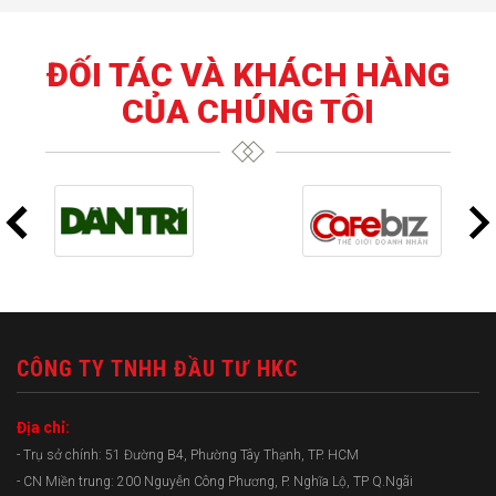
ĐỐI TÁC VÀ KHÁCH HÀNG
CỦA CHÚNG TÔI
CÔNG TY TNHH ĐẦU TƯ HKC
Địa chỉ:
- Trụ sở chính: 51 Đường B4, Phường Tây Thạnh, TP. HCM
- CN Miền trung: 200 Nguyễn Công Phương, P. Nghĩa Lộ, TP Q.Ngãi