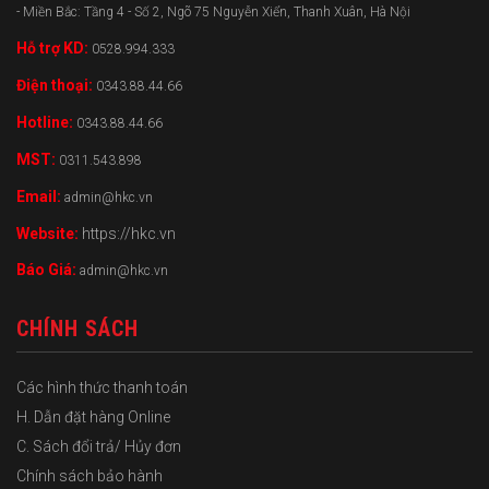
- Miền Bắc: Tầng 4 - Số 2, Ngõ 75 Nguyễn Xiển, Thanh Xuân, Hà Nội
Hỗ trợ KD:
0528.994.333
Điện thoại:
0343.88.44.66
Hotline:
0343.88.44.66
MST:
0311.543.898
Email:
admin@hkc.vn
Website:
https://hkc.vn
Báo Giá:
admin@hkc.vn
CHÍNH SÁCH
Các hình thức thanh toán
H. Dẫn đặt hàng Online
C. Sách đổi trả/ Hủy đơn
Chính sách bảo hành