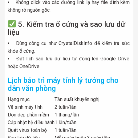
Không click vào các đường link lạ hay file đính kèm
không rõ nguồn gốc.
5. Kiểm tra ổ cứng và sao lưu dữ
liệu
Dùng công cụ như CrystalDiskInfo để kiểm tra sức
khỏe ổ cứng.
Đặt lịch sao lưu dữ liệu tự động lên Google Drive
hoặc OneDrive.
Lịch bảo trì máy tính lý tưởng cho
dân văn phòng
Hạng mục
Tần suất khuyến nghị
Vệ sinh máy tính
2 tuần/lần
Dọn dẹp phần mềm
1 tháng/lần
Cập nhật hệ điều hành
1 lần/tuần
Quét virus toàn bộ
1 tuần/lần
Sao lưu dữ liệu
Mỗi ngày hoặc 3 ngày/lần