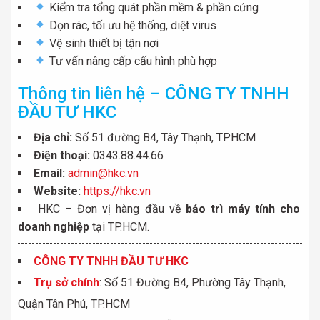
Kiểm tra tổng quát phần mềm & phần cứng
Dọn rác, tối ưu hệ thống, diệt virus
Vệ sinh thiết bị tận nơi
Tư vấn nâng cấp cấu hình phù hợp
Thông tin liên hệ – CÔNG TY TNHH
ĐẦU TƯ HKC
Địa chỉ:
Số 51 đường B4, Tây Thạnh, TPHCM
Điện thoại:
0343.88.44.66
Email:
admin@hkc.vn
Website:
https://hkc.vn
HKC – Đơn vị hàng đầu về
bảo trì máy tính cho
doanh nghiệp
tại TP.HCM.
CÔNG TY TNHH ĐẦU TƯ HKC
Trụ sở chính
: Số 51 Đường B4, Phường Tây Thạnh,
Quận Tân Phú, TP.HCM