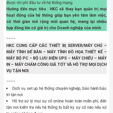
được chi phí đầu tư về hệ thống mạng.
Hướng đến mục tiêu
:
HKC sẽ thay bạn quản trị mọi
hoạt động của hệ thống giúp bạn yên tâm làm việc,
có thời gian mở rộng mối quan hệ, mang lại nhiều
hợp đồng lớn có giá trị cho Doanh nghiệp của mình.
____
HKC CUNG CẤP CÁC THIẾT BỊ SERVER/MÁY CHỦ –
MÁY TÍNH ĐỂ BÀN – MÁY TÍNH ĐỒ HỌA THIẾT KẾ –
MÁY BỘ PC – BỘ LƯU ĐIỆN UPS – MÁY CHIẾU – MÁY
IN – MÁY CHẤM CÔNG GIÁ TỐT VÀ HỖ TRỢ MỌI DỊCH
VỤ TẬN NƠI.
____
Dịch vụ set up hệ thống chuyên nghiệp, bảo hành bảo
trì tận nơi.
Hỗ trợ xử lý mọi sự cố online hoàn toàn miễn phí, đến
tận nơi kiểm tra nếu hệ thống bị bất kỳ sự cố nào nếu xử