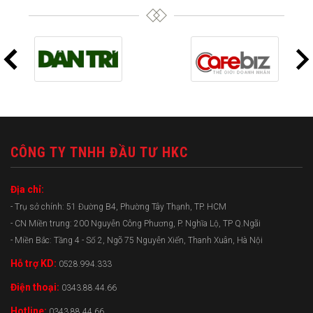
CÔNG TY TNHH ĐẦU TƯ HKC
Địa chỉ:
- Trụ sở chính: 51 Đường B4, Phường Tây Thạnh, TP. HCM
- CN Miền trung: 200 Nguyễn Công Phương, P. Nghĩa Lộ, TP Q.Ngãi
- Miền Bắc: Tầng 4 - Số 2, Ngõ 75 Nguyễn Xiển, Thanh Xuân, Hà Nội
Hỗ trợ KD:
0528.994.333
Điện thoại:
0343.88.44.66
Hotline:
0343.88.44.66