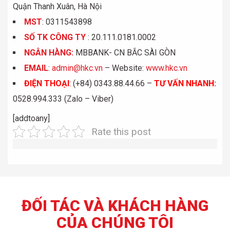
Quận Thanh Xuân, Hà Nội
MST
: 0311543898
S
Ố
TK C
Ô
NG TY
: 20.111.0181.0002
NGÂN HÀNG:
MBBANK- CN BẮC SÀI GÒN
EMAIL
:
admin@hkc.vn
– Website:
www.hkc.vn
ĐIỆN THOẠI
:
(+84) 0343.88.44.66 –
TƯ VẤN NHANH
:
0528.994.333 (Zalo – Viber)
[addtoany]
Rate this post
ĐỐI TÁC VÀ KHÁCH HÀNG
CỦA CHÚNG TÔI