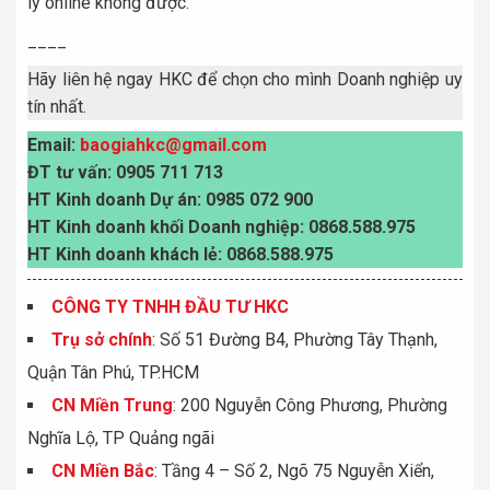
lý online không được.
____
Hãy liên hệ ngay HKC để chọn cho mình Doanh nghiệp uy
tín nhất.
Email:
baogiahkc@gmail.com
ĐT tư vấn: 0905 711 713
HT Kinh doanh Dự án: 0985 072 900
HT Kinh doanh khối Doanh nghiệp: 0868.588.975
HT Kinh doanh khách lẻ: 0868.588.975
CÔNG TY TNHH ĐẦU TƯ HKC
Trụ sở chính
: Số 51 Đường B4, Phường Tây Thạnh,
Quận Tân Phú, TP.HCM
CN Miền Trung
: 200 Nguyễn Công Phương, Phường
Nghĩa Lộ, TP Quảng ngãi
CN Miền Bắc
: Tầng 4 – Số 2, Ngõ 75 Nguyễn Xiển,