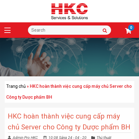
0
Trang chủ
»
HKC hoàn thành việc cung cấp máy chủ Server cho
Công ty Dược phẩm BH
HKC hoàn thành việc cung cấp máy
chủ Server cho Công ty Dược phẩm BH
Admin Pro HKC
10:08 Sáng 24 - 04 - 20
Thủ thuật