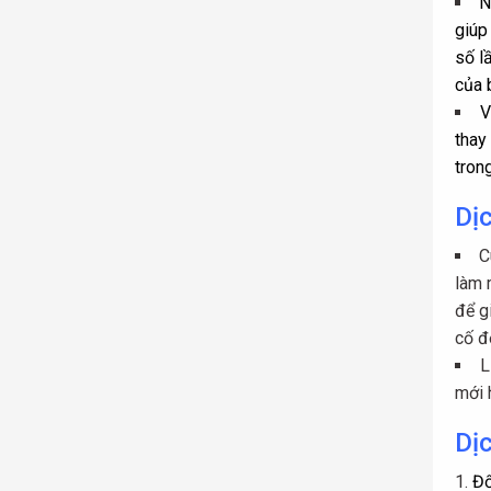
N
giúp
số l
của 
V
thay
trong
Dịc
C
làm 
để g
cố đ
L
mới 
Dị
Đố