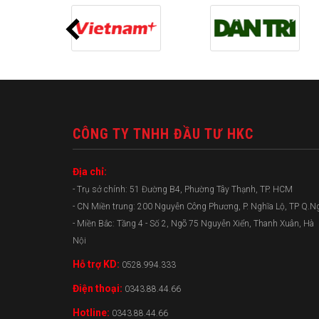
CÔNG TY TNHH ĐẦU TƯ HKC
Địa chỉ:
- Trụ sở chính: 51 Đường B4, Phường Tây Thạnh, TP. HCM
- CN Miền trung: 200 Nguyễn Công Phương, P. Nghĩa Lộ, TP Q.N
- Miền Bắc: Tầng 4 - Số 2, Ngõ 75 Nguyễn Xiển, Thanh Xuân, Hà
Nội
Hỗ trợ KD:
0528.994.333
Điện thoại:
0343.88.44.66
Hotline:
0343.88.44.66