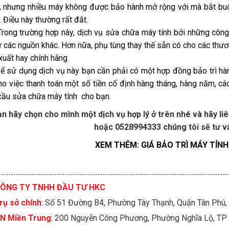
, nhưng nhiều máy không được bảo hành mở rộng với mà bắt buộ
. Điều này thường rất đắt.
rong trường hợp này, dịch vụ sửa chữa máy tính bởi những côn
ừ các nguồn khác. Hơn nữa, phụ tùng thay thế sẵn có cho các thư
xuất hay chính hãng
ể sử dụng dịch vụ này bạn cần phải có một hợp đồng bảo trì hàn
cho việc thanh toán một số tiền cố định hàng tháng, hàng năm, c
cầu sửa chữa máy tính cho bạn.
ạn hãy chọn cho mình một dịch vụ hợp lý ở trên nhé và hãy liê
hoặc 0528994333 chúng tôi sẽ tư vấ
XEM THÊM:
GIÁ BẢO TRÌ MÁY TÍN
ÔNG TY TNHH ĐẦU TƯ HKC
rụ sở chính
: Số 51 Đường B4, Phường Tây Thạnh, Quận Tân Phú
N Miền Trung
: 200 Nguyễn Công Phương, Phường Nghĩa Lộ, TP