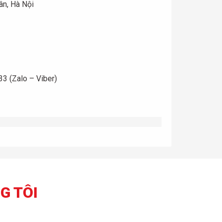
ân, Hà Nội
3 (Zalo – Viber)
G TÔI