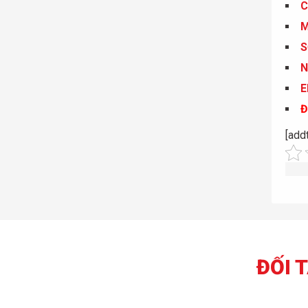
C
S
N
E
Đ
[add
ĐỐI 