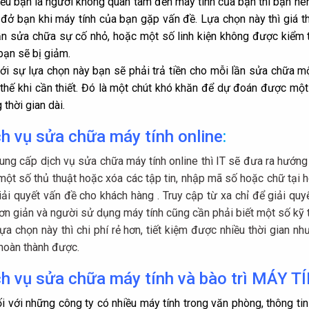
ếu bạn là người không quan tâm đến máy tính của bạn thì bạn nên
 đở bạn
khi máy tính của bạn gặp vấn đề
. Lựa chọn này thì giá 
ần sửa chữa sự cố nhỏ, hoặc một số linh kiện không được kiểm tr
bạn sẽ bị giảm.
ới sự lựa chọn này bạn sẽ phải trả tiền cho mỗi lần sửa chữa mộ
 thế khi cần thiết. Đó là một chút khó khăn để dự đoán được một
 thời gian dài.
h vụ sửa chữa máy tính online
:
ung cấp dịch vụ sửa chữa máy tính online thì IT sẽ đưa ra hướ
một số thủ thuật hoặc xóa các tập tin, nhập mã số hoặc chữ tại
iải quyết vấn đề cho khách hàng . Truy cập từ xa chỉ để giải q
ơn giản và người sử dụng máy tính cũng cần phải biết một số kỹ t
ựa chọn này thì chi phí rẻ hơn, tiết kiệm được nhiều thời gian n
hoàn thành được.
ch vụ sửa chữa máy tính và
bào trì MÁY T
i với những công ty có nhiều máy tính trong văn phòng, thông tin