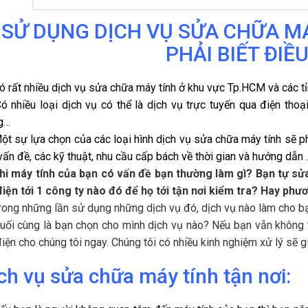
SỬ DỤNG DỊCH VỤ SỬA CHỮA MÁ
PHẢI BIẾT ĐIỀU
ó rất nhiều
dịch vụ sửa chữa máy tính
ở khu vực Tp.HCM và các tỉ
ó nhiều loại dịch vụ có thể là dịch vụ trực tuyến qua điện thoại
g…
ột sự lựa chọn của các loại hình dịch vụ sửa chữa máy tính sẽ p
vấn đề, các kỹ thuật, nhu cầu cấp bách về thời gian và hướng dẫn .
hi máy tính của bạn có vấn đề bạn thường làm gì? Bạn tự s
điện tới 1 công ty nào đó để họ tới tận nơi kiểm tra? Hay ph
rong những lần sử dụng những dịch vụ đó, dịch vụ nào làm cho bạ
uối cùng là bạn chọn cho mình dịch vụ nào? Nếu bạn vẫn không tì
điện cho chúng tôi ngay. Chúng tôi có nhiều kinh nghiệm xử lý sẽ 
ch vụ sửa chữa máy tính tận nơi: