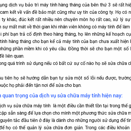
ụng dịch vụ bảo trì máy tính hàng tháng của bên thứ 3 sẽ rất h
 cam kết về vấn đề bảo mật cũng như uy tín của công ty. Họ có n
 ty khác, đúc kết rất nhiều nên chuyên môn họ rất cao, xử lý sự 
h sự mất mát về thời gian khi nhân viên không có máy tính để làm
i phí bạn trả cố định theo hàng tháng, họ lên những kế hoạch cụ 
tính hàng tháng cho bạn kể cả máy tính của bạn chưa xuất hiện 
những phần mềm khi có yêu cầu. Đồng thời sẽ cho bạn một số 
đề liên quan.
ong quá trình sử dụng nếu có bất cứ sự cố nào họ sẽ sửa chữa 
u tiên họ sẽ hướng dẫn bạn tự sửa một số lỗi nếu được, trườn
buộc họ phải đến tận nơi để sửa cho bạn.
quan trọng của dịch vụ sửa chữa máy tính hiện nay:
ịch vụ sửa chữa máy tính là một điều cần thiết tồn tại trong thế 
 cập sẵn sàng để lựa chọn cho mình một phương thức sửa chữa má
guyên tắc đầu tiên ở đây là dành cho những người sử dụng để t
 để họ có thể quản lý sửa chữa đơn giản. Trong các điều khoả