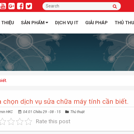
I THIỆU
SẢN PHẨM
DỊCH VỤ IT
GIẢI PHÁP
THỦ TH
iết.
 chọn dịch vụ sửa chữa máy tính cần biết.
min HKC
04:01 Chiều 29 - 08 - 15
Thủ thuật
Rate this post