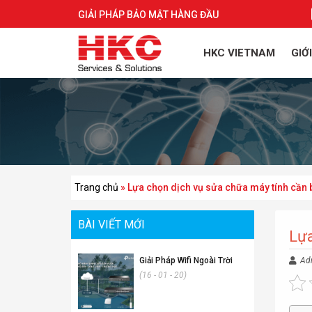
GIẢI PHÁP BẢO MẬT HÀNG ĐẦU
HKC VIETNAM
GIỚ
Trang chủ
»
Lựa chọn dịch vụ sửa chữa máy tính cần b
BÀI VIẾT MỚI
Lựa
Giải Pháp Wifi Ngoài Trời
Ad
(16 - 01 - 20)