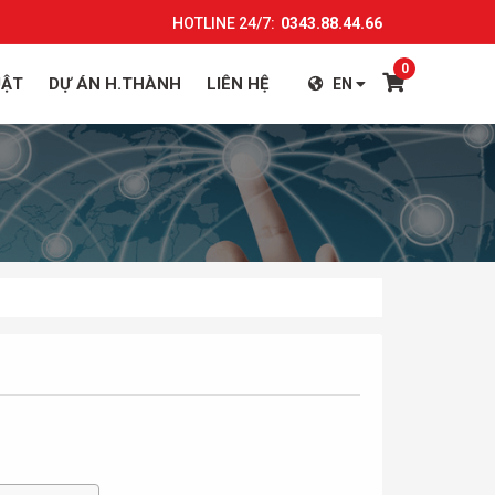
HOTLINE 24/7:
0343.88.44.66
0
UẬT
DỰ ÁN H.THÀNH
LIÊN HỆ
EN