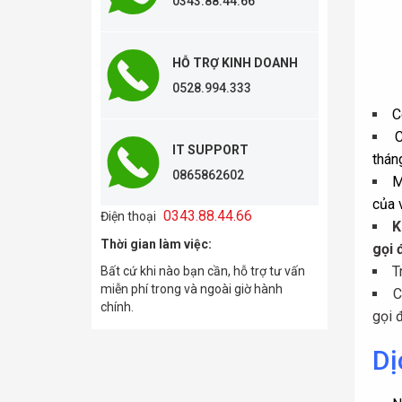
0343.88.44.66
HỖ TRỢ KINH DOANH
0528.994.333
C
C
IT SUPPORT
thán
0865862602
M
của 
0343.88.44.66
Điện thoại
K
Thời gian làm việc:
gọi 
T
Bất cứ khi nào bạn cần, hỗ trợ tư vấn
miễn phí trong và ngoài giờ hành
C
chính.
gọi 
Dị