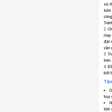
sử d
luôn
công
Trán
Ch
máy 
đặt 
vần 
Tr
trên.
Đầ
bắt 
Tầm 
D
truy
N
tính