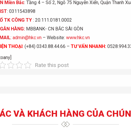
N Miền Bắc
: Tầng 4 – Số 2, Ngõ 75 Nguyễn Xiển, Quận Thanh Xu
MST
: 0311543898
Ố
TK C
Ô
NG TY
: 20.111.0181.0002
GÂN HÀNG:
MBBANK- CN BẮC SÀI GÒN
MAIL
:
admin@hkc.vn
– Website:
www.hkc.vn
IỆN THOẠI
:
(+84) 0343.88.44.66 –
TƯ VẤN NHANH
:
0528.994.33
toany]
Rate this post
TÁC VÀ KHÁCH HÀNG CỦA CHÚN