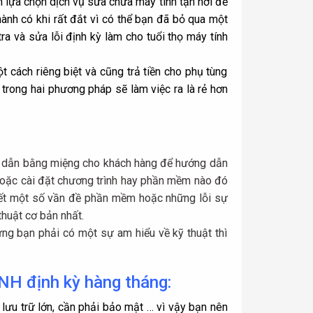
 lựa chọn dịch vụ sửa chữa máy tính tận nơi để
thành có khi rất đắt vì có thể bạn đã bỏ qua một
a và sửa lỗi định kỳ làm cho tuổi thọ máy tính
t cách riêng biệt và cũng trả tiền cho phụ tùng
 trong hai phương pháp sẽ làm việc ra là rẻ hơn
ng dẫn bằng miệng cho khách hàng để hướng dẫn
 hoặc cài đặt chương trình hay phần mềm nào đó
uyết một số vần đề phần mềm hoặc những lỗi sự
huật cơ bản nhất.
hưng bạn phải có một sự am hiểu về kỹ thuật thì
ÍNH định kỳ
hàng tháng:
 lưu trữ lớn, cần phải bảo mật … vì vậy bạn nên