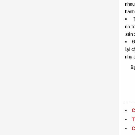
nhau
hành
T
nó t
sản 
Đ
lại 
nhu 
B
C
T
C