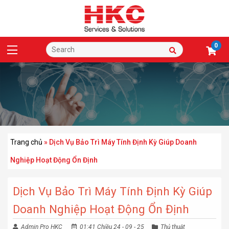
0
Trang chủ
»
Dịch Vụ Bảo Trì Máy Tính Định Kỳ Giúp Doanh
Nghiệp Hoạt Động Ổn Định
Dịch Vụ Bảo Trì Máy Tính Định Kỳ Giúp
Doanh Nghiệp Hoạt Động Ổn Định
Admin Pro HKC
01:41 Chiều 24 - 09 - 25
Thủ thuật