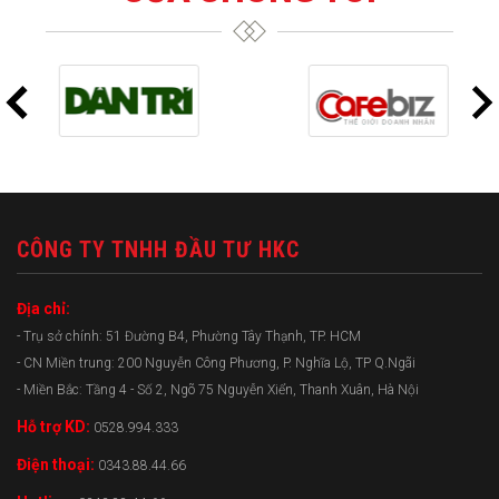
CÔNG TY TNHH ĐẦU TƯ HKC
Địa chỉ:
- Trụ sở chính: 51 Đường B4, Phường Tây Thạnh, TP. HCM
- CN Miền trung: 200 Nguyễn Công Phương, P. Nghĩa Lộ, TP Q.Ngãi
- Miền Bắc: Tầng 4 - Số 2, Ngõ 75 Nguyễn Xiển, Thanh Xuân, Hà Nội
Hỗ trợ KD:
0528.994.333
Điện thoại:
0343.88.44.66