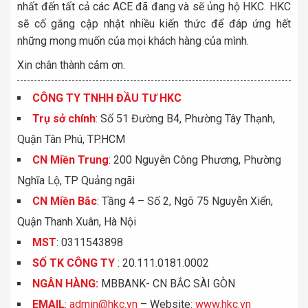
nhất đến tất cả các ACE đã đang và sẽ ủng hộ HKC. HKC
sẽ cố gắng cập nhật nhiều kiến thức để đáp ứng hết
những mong muốn của mọi khách hàng của mình.
Xin chân thành cảm ơn.
CÔNG TY TNHH ĐẦU TƯ HKC
Trụ sở chính
: Số 51 Đường B4, Phường Tây Thạnh,
Quận Tân Phú, TP.HCM
CN Miền Trung
: 200 Nguyễn Công Phương, Phường
Nghĩa Lộ, TP Quảng ngãi
CN Miền Bắc
: Tầng 4 – Số 2, Ngõ 75 Nguyễn Xiển,
Quận Thanh Xuân, Hà Nội
MST
: 0311543898
S
Ố
TK C
Ô
NG TY
: 20.111.0181.0002
NGÂN HÀNG:
MBBANK- CN BẮC SÀI GÒN
EMAIL
:
admin@hkc.vn
– Website:
www.hkc.vn