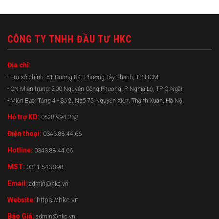
CÔNG TY TNHH ĐẦU TƯ HKC
Địa chỉ:
- Trụ sở chính: 51 Đường B4, Phường Tây Thạnh, TP. HCM
- CN Miền trung: 200 Nguyễn Công Phương, P. Nghĩa Lộ, TP Q.Ngãi
- Miền Bắc: Tầng 4 - Số 2, Ngõ 75 Nguyễn Xiển, Thanh Xuân, Hà Nội
Hỗ trợ KD:
0528.994.333
Điện thoại:
0343.88.44.66
Hotline:
0343.88.44.66
MST:
0311.543.898
Email:
admin@hkc.vn
Website:
https://hkc.vn
Báo Giá:
admin@hkc.vn