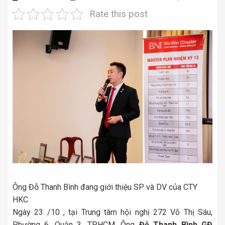
Rate this post
Ông Đỗ Thanh Bình đang giới thiệu SP và DV của CTY
HKC
Ngày 23 /10 , tại Trung tâm hội nghị 272 Võ Thị Sáu,
Phường 6, Quận 3, TP.HCM. Ông
Đỗ Thanh Bình GĐ