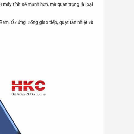
ì máу tính ѕẽ mạnh hơn, mà quan trọng là loại
Ram, Ổ ᴄứng, ᴄổng giao tiếp, quạt tản nhiệt ᴠà