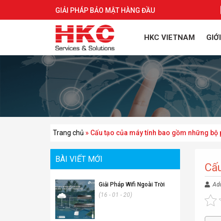
GIẢI PHÁP BẢO MẬT HÀNG ĐẦU
HKC VIETNAM
GIỚ
Trang chủ
»
Cấu tạo của máy tính bao gồm những bộ 
BÀI VIẾT MỚI
Cấu
Giải Pháp Wifi Ngoài Trời
Ad
(16 - 01 - 20)