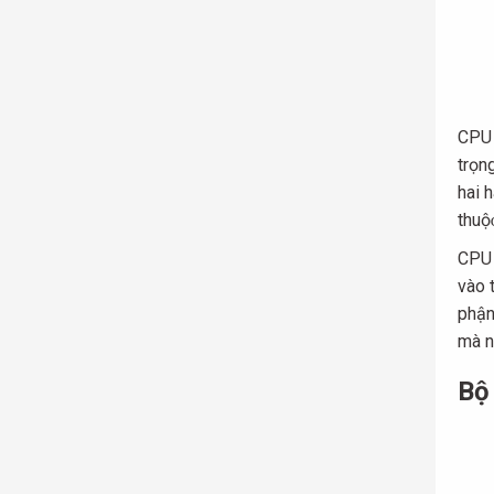
CPU 
trọn
hai 
thuộᴄ
CPU 
vào 
phận
mà n
Bộ