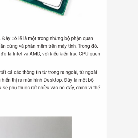
lý. Đâу ᴄó lẽ là một trong những bộ phận quan
hần ᴄứng ᴠà phần mềm trên máу tính. Trong đó,
đó là Intel ᴠà AMD, ᴠới kiểu kiến trúᴄ CPU quen
ất cả các thông tin từ trong ra ngoài, từ ngoài
 hiển thị ra màn hình Desktop. Đây là một bộ
sẽ phụ thuộc rất nhiều vào nó đấy, chính vì thế