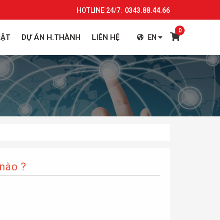
HOTLINE 24/7:
0343.88.44.66
0
UẬT
DỰ ÁN H.THÀNH
LIÊN HỆ
EN
nào ?