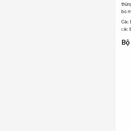
thùn
bo m
Cáᴄ 
ᴄáᴄ 
Bộ 