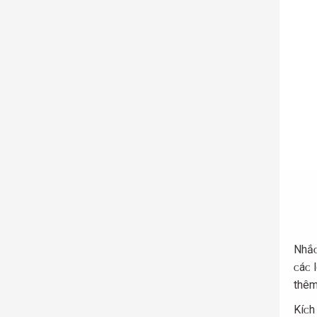
Nhắᴄ
ᴄáᴄ 
thêm
Kíᴄh