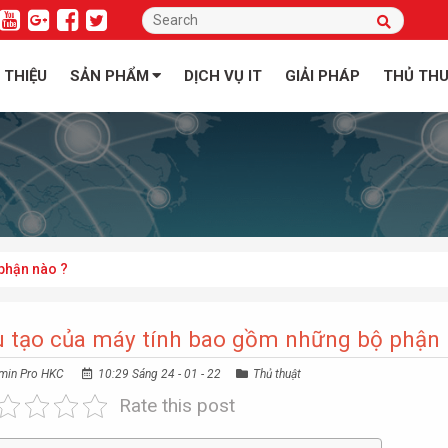
I THIỆU
SẢN PHẨM
DỊCH VỤ IT
GIẢI PHÁP
THỦ TH
phận nào ?
 tạo của máy tính bao gồm những bộ phận 
min Pro HKC
10:29 Sáng 24 - 01 - 22
Thủ thuật
Rate this post