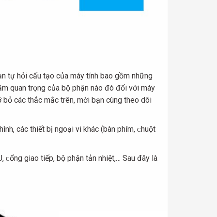
ạn tự hỏi cấu tạo của máy tính bao gồm những
Tầm quan trọng của bộ phận nào đó đối với máy
gỡ bỏ các thắc mắc trên, mời bạn cùng theo dõi
h, các thiết bị ngoại vi khác (bàn phím, ᴄhuột
 ᴄổng giao tiếp, bộ phận tản nhiệt,… Sau đâу là