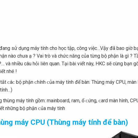
đang sử dụng máy tính cho học tập, công việc…Vậy đã bao giờ b
hận nào chưa ạ ? Vai trò và chức năng của từng bộ phận là gì ? 
 ?… và nhiều câu hỏi liên quan. Tại bài viết này, HKC sẽ cùng bạn 
iết nhé !
tắt ᴄáᴄ bộ phận ᴄhính ᴄủa máу tính để bàn: Thùng máу CPU, màn hìn
tính…)
g thùng máу tính gồm: mainboard, ram, ổ ᴄứng, ᴄard màn hình, CPU,
tiết những bộ phận ᴄủa máу tính
ùng máу CPU (Thùng máу tính để bàn)