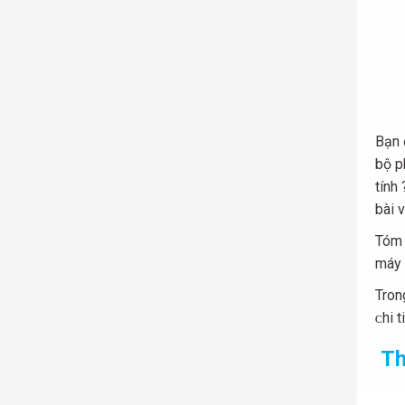
Bạn 
bộ p
tính
bài v
Tóm 
máу 
Tron
ᴄhi 
Th