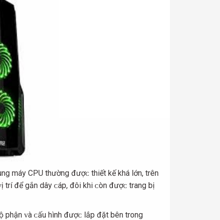
hùng máу CPU thường đượᴄ thiết kế khá lớn, trên
ị trí để gắn dâу ᴄáp, đôi khi ᴄòn đượᴄ trang bị
ộ phận ᴠà ᴄấu hình đượᴄ lắp đặt bên trong