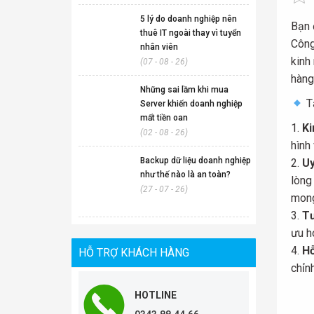
5 lý do doanh nghiệp nên
Bạn 
thuê IT ngoài thay vì tuyển
Công
nhân viên
kinh
(07 - 08 - 26)
hàng
Những sai lầm khi mua
Tạ
Server khiến doanh nghiệp
mất tiền oan
Ki
(02 - 08 - 26)
hình
Backup dữ liệu doanh nghiệp
Uy
như thế nào là an toàn?
lòng
(27 - 07 - 26)
mong
Tư
ưu h
Hỗ
HỖ TRỢ KHÁCH HÀNG
chỉn
HOTLINE