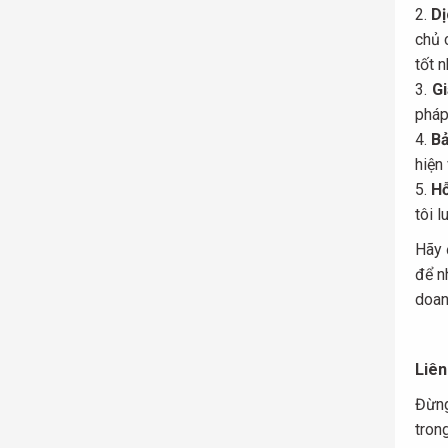
Dị
chủ 
tốt n
Gi
pháp
Bả
hiện
Hỗ
tôi 
Hãy 
để n
doan
Liên
Đừng
tron