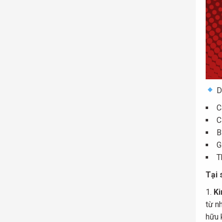
Dị
C
C
B
G
T
Tại 
Ki
từ n
hữu 