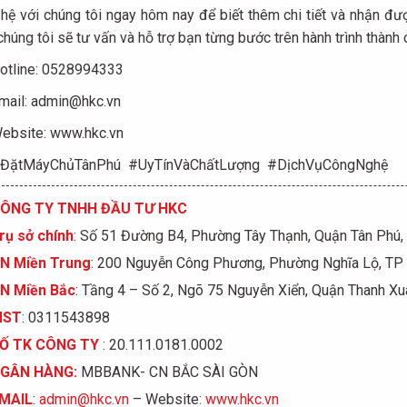
 hệ với chúng tôi ngay hôm nay để biết thêm chi tiết và nhận đư
chúng tôi sẽ tư vấn và hỗ trợ bạn từng bước trên hành trình thành
otline: 0528994333
mail: admin@hkc.vn
ebsite: www.hkc.vn
iĐặtMáyChủTânPhú #UyTínVàChấtLượng #DịchVụCôngNghệ
ÔNG TY TNHH ĐẦU TƯ HKC
rụ sở chính
: Số 51 Đường B4, Phường Tây Thạnh, Quận Tân Phú
N Miền Trung
: 200 Nguyễn Công Phương, Phường Nghĩa Lộ, TP
N Miền Bắc
: Tầng 4 – Số 2, Ngõ 75 Nguyễn Xiển, Quận Thanh Xu
MST
: 0311543898
Ố
TK C
Ô
NG TY
: 20.111.0181.0002
GÂN HÀNG:
MBBANK- CN BẮC SÀI GÒN
MAIL
:
admin@hkc.vn
– Website:
www.hkc.vn