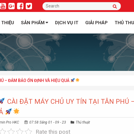
I THIỆU
SẢN PHẨM
DỊCH VỤ IT
GIẢI PHÁP
THỦ TH
PHÚ – ĐẢM BẢO ỔN ĐỊNH VÀ HIỆU QUẢ
CÀI ĐẶT MÁY CHỦ UY TÍN TẠI TÂN PHÚ 
Ả
min Pro HKC
07:58 Sáng 01 - 09 - 23
Thủ thuật
Rate this post