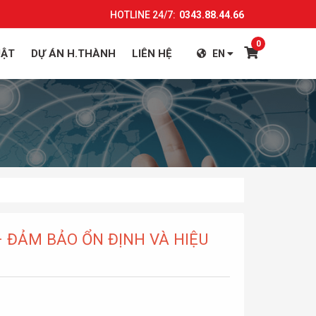
HOTLINE 24/7:
0343.88.44.66
0
UẬT
DỰ ÁN H.THÀNH
LIÊN HỆ
EN
– ĐẢM BẢO ỔN ĐỊNH VÀ HIỆU