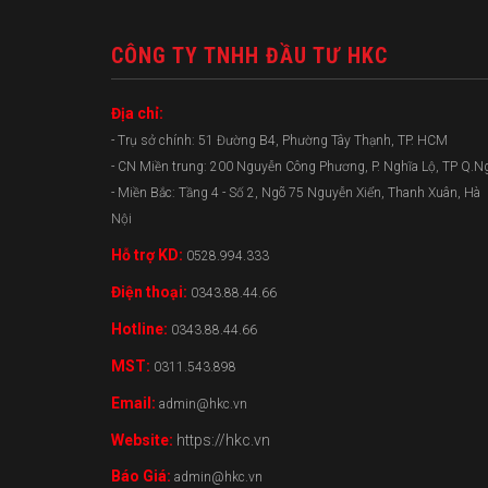
CÔNG TY TNHH ĐẦU TƯ HKC
Địa chỉ:
- Trụ sở chính: 51 Đường B4, Phường Tây Thạnh, TP. HCM
- CN Miền trung: 200 Nguyễn Công Phương, P. Nghĩa Lộ, TP Q.N
- Miền Bắc: Tầng 4 - Số 2, Ngõ 75 Nguyễn Xiển, Thanh Xuân, Hà
Nội
Hỗ trợ KD:
0528.994.333
Điện thoại:
0343.88.44.66
Hotline:
0343.88.44.66
MST:
0311.543.898
Email:
admin@hkc.vn
Website:
https://hkc.vn
Báo Giá:
admin@hkc.vn