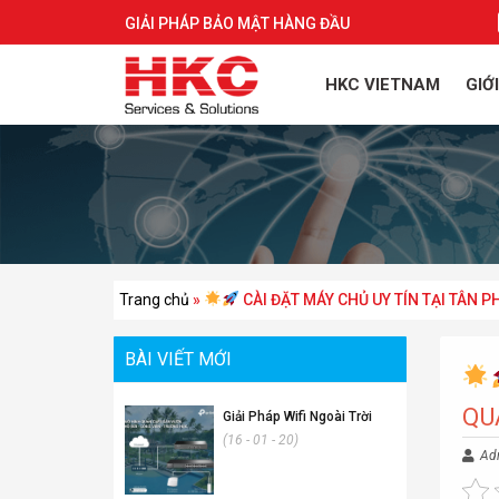
GIẢI PHÁP BẢO MẬT HÀNG ĐẦU
HKC VIETNAM
GIỚ
Trang chủ
»
CÀI ĐẶT MÁY CHỦ UY TÍN TẠI TÂN 
BÀI VIẾT MỚI
QU
Giải Pháp Wifi Ngoài Trời
(16 - 01 - 20)
Ad