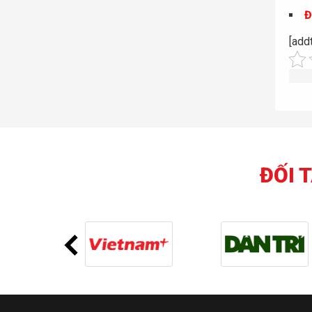
Đ
[add
ĐỐI 