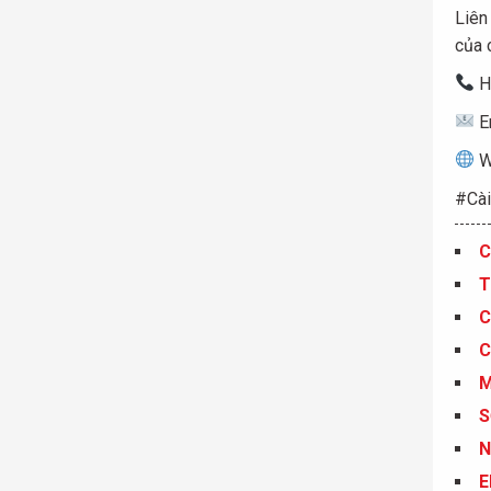
Liên
của 
H
E
W
#Cà
C
T
C
C
S
N
E