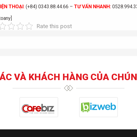
IỆN THOẠI
:
(+84) 0343.88.44.66 –
TƯ VẤN NHANH
:
0528.994.33
toany]
Rate this post
TÁC VÀ KHÁCH HÀNG CỦA CHÚN