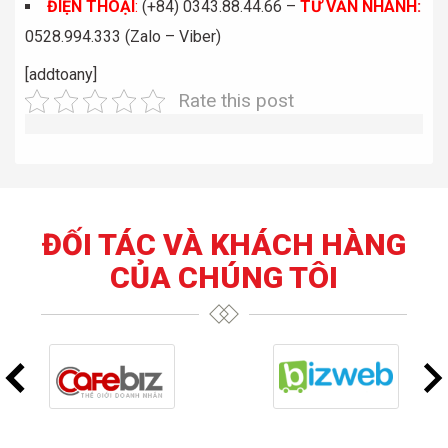
ĐIỆN THOẠI
:
(+84) 0343.88.44.66 –
TƯ VẤN NHANH
:
0528.994.333 (Zalo – Viber)
[addtoany]
Rate this post
ĐỐI TÁC VÀ KHÁCH HÀNG
CỦA CHÚNG TÔI