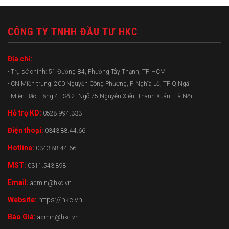
CÔNG TY TNHH ĐẦU TƯ HKC
Địa chỉ:
- Trụ sở chính: 51 Đường B4, Phường Tây Thạnh, TP. HCM
- CN Miền trung: 200 Nguyễn Công Phương, P. Nghĩa Lộ, TP Q.Ngãi
- Miền Bắc: Tầng 4 - Số 2, Ngõ 75 Nguyễn Xiển, Thanh Xuân, Hà Nội
Hỗ trợ KD:
0528.994.333
Điện thoại:
0343.88.44.66
Hotline:
0343.88.44.66
MST:
0311.543.898
Email:
admin@hkc.vn
Website:
https://hkc.vn
Báo Giá:
admin@hkc.vn