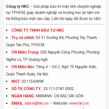
Công ty HKC
– Giải pháp bảo trì máy tính chuyên nghiệp
tại TP.HCM, giúp doanh nghiệp và trường học an tâm với
hệ thống bảo mật cao cấp. Liên hệ ngay để được tư vấn!
CÔNG TY TNHH ĐẦU TƯ HKC
Trụ sở chính
: Số 51 Đường B4, Phường Tây Thạnh,
Quận Tân Phú, TP.HCM
CN Miền Trung
: 200 Nguyễn Công Phương, Phường
Nghĩa Lộ, TP Quảng ngãi
CN Miền Bắc
: Tầng 4 – Số 2, Ngõ 75 Nguyễn Xiển,
Quận Thanh Xuân, Hà Nội
MST
: 0311543898
S
Ố
TK C
Ô
NG TY
: 20.111.0181.0002
NGÂN HÀNG:
MBBANK- CN BẮC SÀI GÒN
EMAIL
:
admin@hkc.vn
– Website:
www.hkc.vn