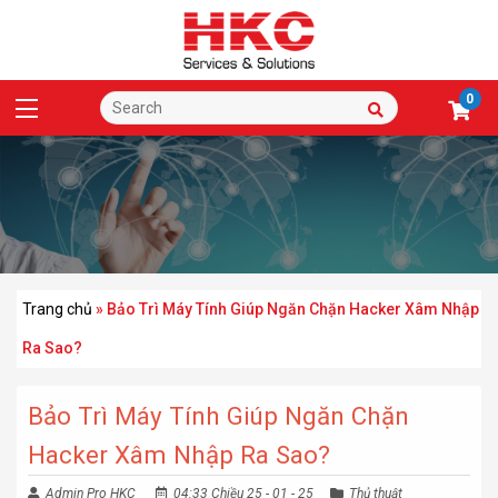
0
Trang chủ
»
Bảo Trì Máy Tính Giúp Ngăn Chặn Hacker Xâm Nhập
Ra Sao?
Bảo Trì Máy Tính Giúp Ngăn Chặn
Hacker Xâm Nhập Ra Sao?
Admin Pro HKC
04:33 Chiều 25 - 01 - 25
Thủ thuật