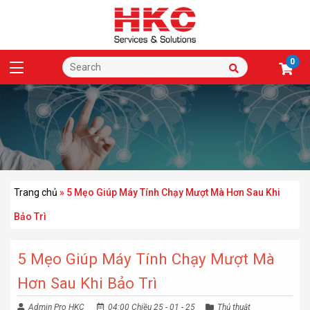
0
Trang chủ
»
5 Mẹo Giúp Máy Tính Chạy Mượt Mà Hơn Sau Khi
Bảo Trì
5 Mẹo Giúp Máy Tính Chạy Mượt Mà
Hơn Sau Khi Bảo Trì
Admin Pro HKC
04:00 Chiều 25 - 01 - 25
Thủ thuật