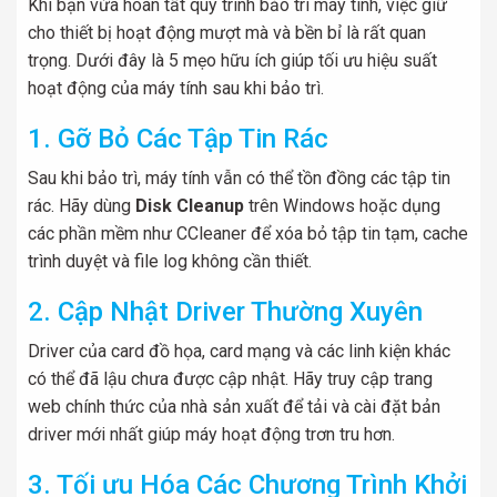
Khi bạn vừa hoàn tất quy trình bảo trì máy tính, việc giữ
cho thiết bị hoạt động mượt mà và bền bỉ là rất quan
trọng. Dưới đây là 5 mẹo hữu ích giúp tối ưu hiệu suất
hoạt động của máy tính sau khi bảo trì.
1. Gỡ Bỏ Các Tập Tin Rác
Sau khi bảo trì, máy tính vẫn có thể tồn đồng các tập tin
rác. Hãy dùng
Disk Cleanup
trên Windows hoặc dụng
các phần mềm như CCleaner để xóa bỏ tập tin tạm, cache
trình duyệt và file log không cần thiết.
2. Cập Nhật Driver Thường Xuyên
Driver của card đồ họa, card mạng và các linh kiện khác
có thể đã lậu chưa được cập nhật. Hãy truy cập trang
web chính thức của nhà sản xuất để tải và cài đặt bản
driver mới nhất giúp máy hoạt động trơn tru hơn.
3. Tối ưu Hóa Các Chương Trình Khởi