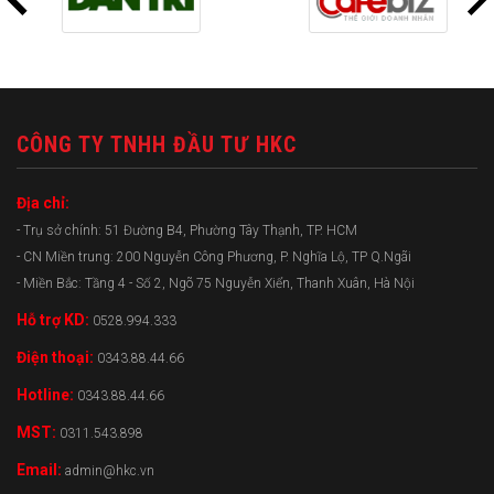
CÔNG TY TNHH ĐẦU TƯ HKC
Địa chỉ:
- Trụ sở chính: 51 Đường B4, Phường Tây Thạnh, TP. HCM
- CN Miền trung: 200 Nguyễn Công Phương, P. Nghĩa Lộ, TP Q.Ngãi
- Miền Bắc: Tầng 4 - Số 2, Ngõ 75 Nguyễn Xiển, Thanh Xuân, Hà Nội
Hỗ trợ KD:
0528.994.333
Điện thoại:
0343.88.44.66
Hotline:
0343.88.44.66
MST:
0311.543.898
Email:
admin@hkc.vn