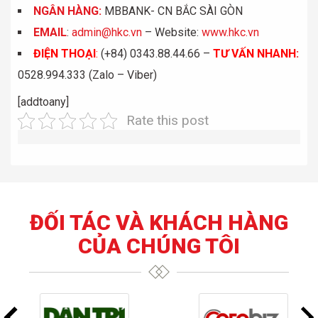
NGÂN HÀNG:
MBBANK- CN BẮC SÀI GÒN
EMAIL
:
admin@hkc.vn
– Website:
www.hkc.vn
ĐIỆN THOẠI
:
(+84) 0343.88.44.66 –
TƯ VẤN NHANH
:
0528.994.333 (Zalo – Viber)
[addtoany]
Rate this post
ĐỐI TÁC VÀ KHÁCH HÀNG
CỦA CHÚNG TÔI