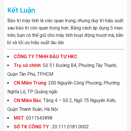
Kết Luận
Bảo trì máy tính là việc quan trọng, nhưng duy trì hiệu suất
sau bảo trì còn quan trọng hơn. Bằng cách áp dụng 5 mẹo
trên, bạn có thể giữ cho máy tính hoạt động mượt mà, bền
bỉ và tối ưu hiệu suất lâu dài.
CÔNG TY TNHH ĐẦU TƯ HKC
Trụ sở chính
: Số 51 Đường B4, Phường Tây Thạnh,
Quận Tân Phú, TP.HCM
CN Miền Trung
: 200 Nguyễn Công Phương, Phường
Nghĩa Lộ, TP Quảng ngãi
CN Miền Bắc
: Tầng 4 – Số 2, Ngõ 75 Nguyễn Xiển,
Quận Thanh Xuân, Hà Nội
MST
: 0311543898
S
Ố
TK C
Ô
NG TY
: 20.111.0181.0002