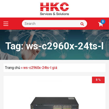
0
Tag:
ws-c2960x-24ts-l
giá
Trang chủ
»
ws-c2960x-24ts-l giá
8 %