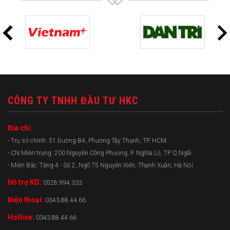
CÔNG TY TNHH ĐẦU TƯ HKC
Địa chỉ:
- Trụ sở chính: 51 Đường B4, Phường Tây Thạnh, TP. HCM
- CN Miền trung: 200 Nguyễn Công Phương, P. Nghĩa Lộ, TP Q.Ngãi
- Miền Bắc: Tầng 4 - Số 2, Ngõ 75 Nguyễn Xiển, Thanh Xuân, Hà Nội
Hỗ trợ KD:
0528.994.333
Điện thoại:
0343.88.44.66
Hotline:
0343.88.44.66