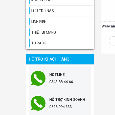
MÁY VI TÍNH
LƯU TRỮ NAS
LINH KIỆN
Webcam
THIẾT BỊ MẠNG
TỦ RACK
Thêm vào giỏ
HỖ TRỢ KHÁCH HÀNG
HOTLINE
0343.88.44.66
HỖ TRỢ KINH DOANH
0528.994.333