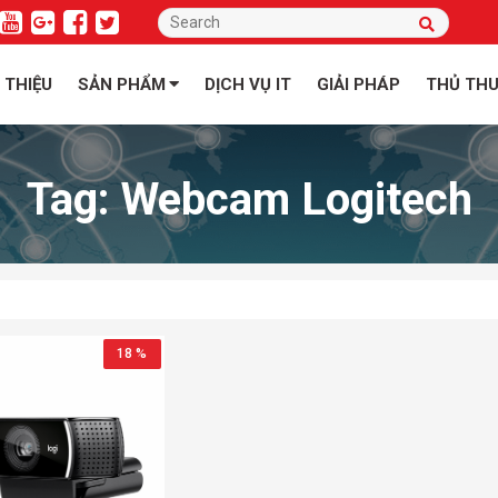
I THIỆU
SẢN PHẨM
DỊCH VỤ IT
GIẢI PHÁP
THỦ TH
Tag:
Webcam Logitech
18 %