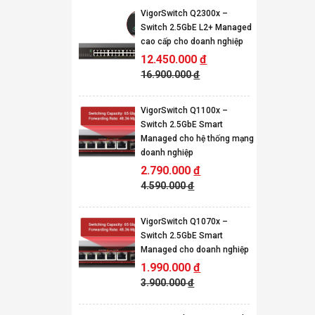
VigorSwitch Q2300x –
Switch 2.5GbE L2+ Managed
cao cấp cho doanh nghiệp
12.450.000
đ
16.900.000
đ
VigorSwitch Q1100x –
Switch 2.5GbE Smart
Managed cho hệ thống mạng
doanh nghiệp
2.790.000
đ
4.590.000
đ
VigorSwitch Q1070x –
Switch 2.5GbE Smart
Managed cho doanh nghiệp
1.990.000
đ
3.900.000
đ