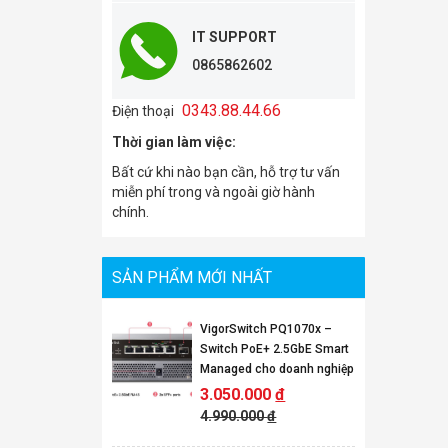
IT SUPPORT
0865862602
0343.88.44.66
Điện thoại
Thời gian làm việc:
Bất cứ khi nào bạn cần, hỗ trợ tư vấn
miễn phí trong và ngoài giờ hành
chính.
SẢN PHẨM MỚI NHẤT
VigorSwitch PQ1070x –
Switch PoE+ 2.5GbE Smart
Managed cho doanh nghiệp
3.050.000
đ
4.990.000
đ