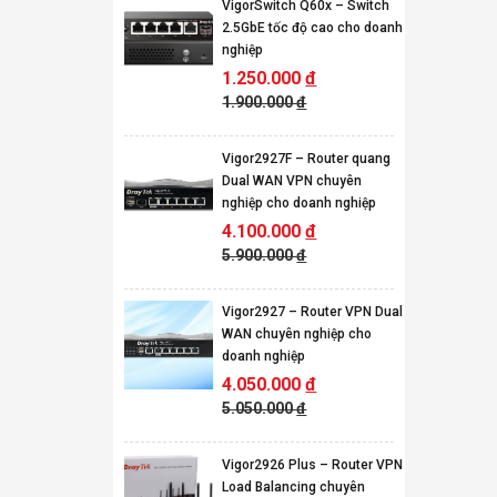
VigorSwitch Q60x – Switch
2.5GbE tốc độ cao cho doanh
nghiệp
1.250.000
đ
1.900.000
đ
Vigor2927F – Router quang
Dual WAN VPN chuyên
nghiệp cho doanh nghiệp
4.100.000
đ
5.900.000
đ
Vigor2927 – Router VPN Dual
WAN chuyên nghiệp cho
doanh nghiệp
4.050.000
đ
5.050.000
đ
Vigor2926 Plus – Router VPN
Load Balancing chuyên