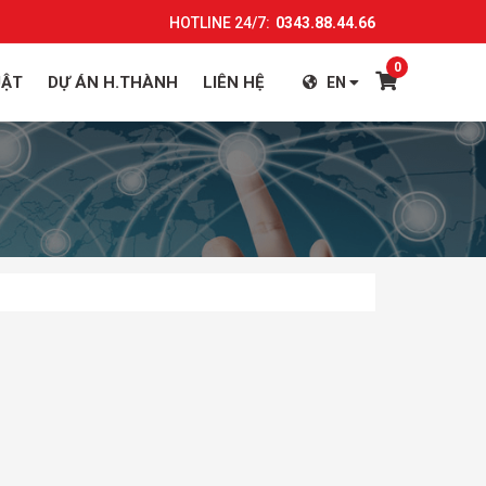
HOTLINE 24/7:
0343.88.44.66
0
UẬT
DỰ ÁN H.THÀNH
LIÊN HỆ
EN