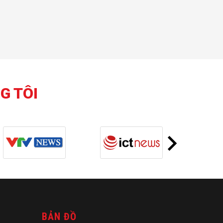
G TÔI
BẢN ĐỒ