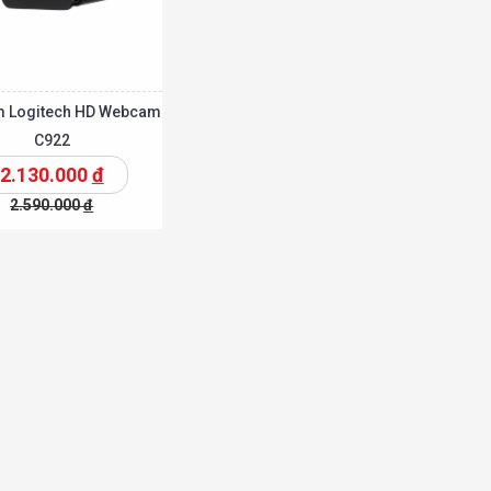
 Logitech HD Webcam
C922
2.130.000
đ
2.590.000
đ
Chi tiết