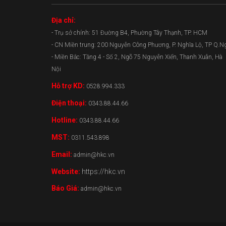
Địa chỉ:
- Trụ sở chính: 51 Đường B4, Phường Tây Thạnh, TP. HCM
- CN Miền trung: 200 Nguyễn Công Phương, P. Nghĩa Lộ, TP Q.N
- Miền Bắc: Tầng 4 - Số 2, Ngõ 75 Nguyễn Xiển, Thanh Xuân, Hà
Nội
Hỗ trợ KD:
0528.994.333
Điện thoại:
0343.88.44.66
Hotline:
0343.88.44.66
MST:
0311.543.898
Email:
admin@hkc.vn
Website:
https://hkc.vn
Báo Giá:
admin@hkc.vn
0343.88.44.66