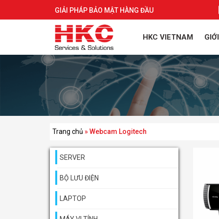
GIẢI PHÁP BẢO MẬT HÀNG ĐẦU
HKC VIETNAM
GIỚ
Trang chủ
»
Webcam Logitech
SERVER
BỘ LƯU ĐIỆN
LAPTOP