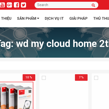
I THIỆU
SẢN PHẨM
DỊCH VỤ IT
GIẢI PHÁP
THỦ TH
Tag:
wd my cloud home 2t
10 %
7 %