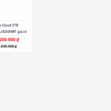
y Cloud 3TB
0030HWT giá rẻ
.200.000
đ
.500.000
đ
t
Chi tiết