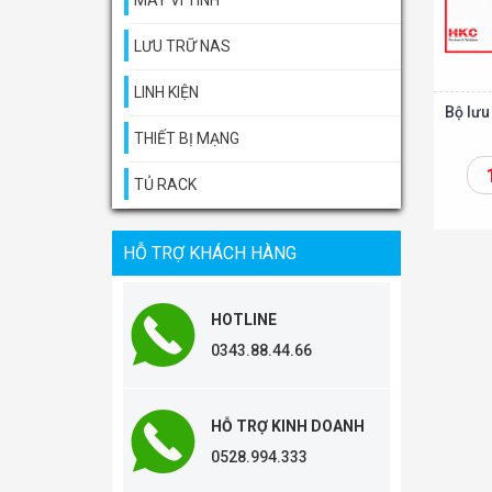
MÁY VI TÍNH
LƯU TRỮ NAS
LINH KIỆN
Bộ lưu
THIẾT BỊ MẠNG
TỦ RACK
Thêm vào giỏ
HỖ TRỢ KHÁCH HÀNG
HOTLINE
0343.88.44.66
HỖ TRỢ KINH DOANH
0528.994.333