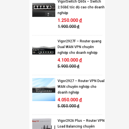
VigorSwitch Q60x – Switch
2.5GbE tốc độ cao cho doanh
nghiệp
1.250.000
đ
1.900.000
đ
Vigor2927F – Router quang
Dual WAN VPN chuyên
nghiệp cho doanh nghiệp
4.100.000
đ
5.900.000
đ
Vigor2927 – Router VPN Dual
WAN chuyên nghiệp cho
doanh nghiệp
4.050.000
đ
5.050.000
đ
Vigor2926 Plus – Router VPN
Load Balancing chuyên