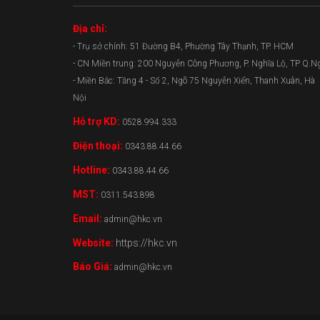
Địa chỉ:
- Trụ sở chính: 51 Đường B4, Phường Tây Thạnh, TP. HCM
- CN Miền trung: 200 Nguyễn Công Phương, P. Nghĩa Lộ, TP Q.N
- Miền Bắc: Tầng 4 - Số 2, Ngõ 75 Nguyễn Xiển, Thanh Xuân, Hà
Nội
Hỗ trợ KD:
0528.994.333
Điện thoại:
0343.88.44.66
Hotline:
0343.88.44.66
MST:
0311.543.898
Email:
admin@hkc.vn
Website:
https://hkc.vn
Báo Giá:
admin@hkc.vn
0343.88.44.66