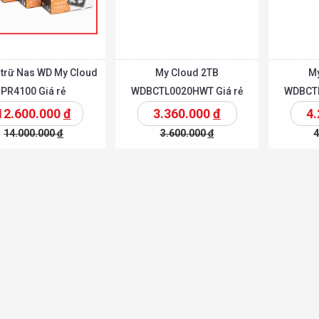
 trữ Nas WD My Cloud
My Cloud 2TB
M
PR4100 Giá rẻ
WDBCTL0020HWT Giá rẻ
WDBCTL
12.600.000
đ
3.360.000
đ
4
14.000.000
đ
3.600.000
đ
4
Chi tiết
Chi tiế
Thêm vào giỏ
Thêm vào giỏ