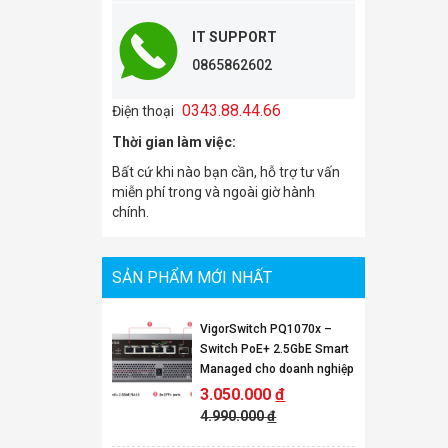
IT SUPPORT
0865862602
0343.88.44.66
Điện thoại
Thời gian làm việc:
Bất cứ khi nào bạn cần, hỗ trợ tư vấn
miễn phí trong và ngoài giờ hành
chính.
SẢN PHẨM MỚI NHẤT
VigorSwitch PQ1070x –
Switch PoE+ 2.5GbE Smart
Managed cho doanh nghiệp
3.050.000
đ
4.990.000
đ