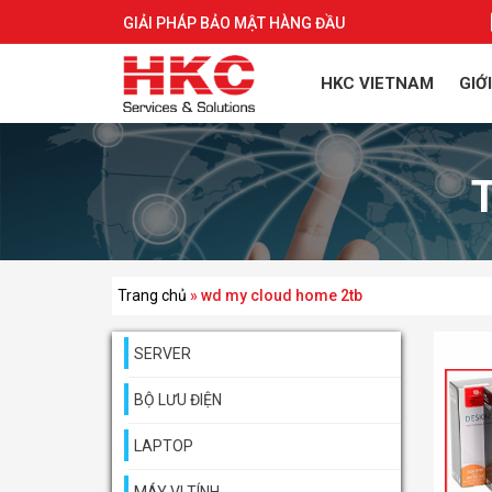
GIẢI PHÁP BẢO MẬT HÀNG ĐẦU
HKC VIETNAM
GIỚ
Trang chủ
»
wd my cloud home 2tb
SERVER
BỘ LƯU ĐIỆN
LAPTOP