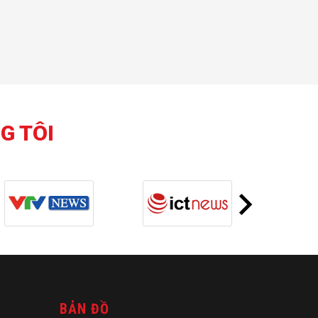
G TÔI
BẢN ĐỒ