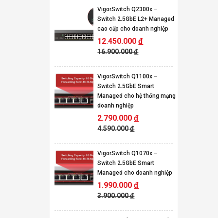
VigorSwitch Q2300x –
Switch 2.5GbE L2+ Managed
cao cấp cho doanh nghiệp
12.450.000
đ
16.900.000
đ
VigorSwitch Q1100x –
Switch 2.5GbE Smart
Managed cho hệ thống mạng
doanh nghiệp
2.790.000
đ
4.590.000
đ
VigorSwitch Q1070x –
Switch 2.5GbE Smart
Managed cho doanh nghiệp
1.990.000
đ
3.900.000
đ