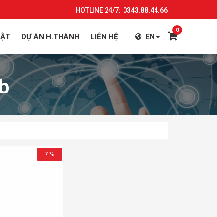
HOTLINE 24/7:
0343.88.44.66
0
UẬT
DỰ ÁN H.THÀNH
LIÊN HỆ
EN
b
7 %