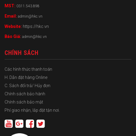
MST:
0311.543.898
Email:
admin@hkc.vn
Website:
https://hkc.vn
Báo Giá:
admin@hkc.vn
CHÍNH SÁCH
Các hình thức thanh toán
H. Dẫn đặt hàng Online
C. Sách đổi trả/ Hủy đơn
Chính sách bảo hành
Chính sách bảo mật
Phí giao nhận, lắp đặt tận nơi.