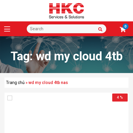
0
Tag:
wd my cloud 4tb
nas
Trang chủ
»
wd my cloud 4tb nas
4 %