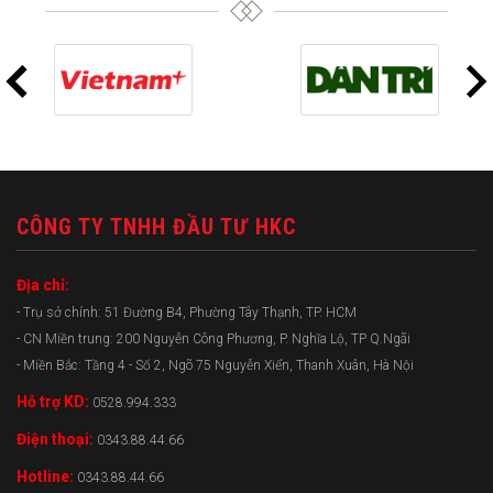
CÔNG TY TNHH ĐẦU TƯ HKC
Địa chỉ:
- Trụ sở chính: 51 Đường B4, Phường Tây Thạnh, TP. HCM
- CN Miền trung: 200 Nguyễn Công Phương, P. Nghĩa Lộ, TP Q.Ngãi
- Miền Bắc: Tầng 4 - Số 2, Ngõ 75 Nguyễn Xiển, Thanh Xuân, Hà Nội
Hỗ trợ KD:
0528.994.333
Điện thoại:
0343.88.44.66
Hotline:
0343.88.44.66