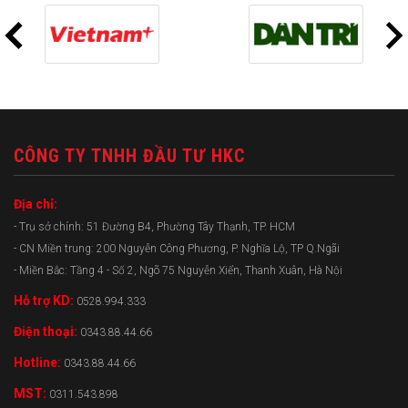
CÔNG TY TNHH ĐẦU TƯ HKC
Địa chỉ:
- Trụ sở chính: 51 Đường B4, Phường Tây Thạnh, TP. HCM
- CN Miền trung: 200 Nguyễn Công Phương, P. Nghĩa Lộ, TP Q.Ngãi
- Miền Bắc: Tầng 4 - Số 2, Ngõ 75 Nguyễn Xiển, Thanh Xuân, Hà Nội
Hỗ trợ KD:
0528.994.333
Điện thoại:
0343.88.44.66
Hotline:
0343.88.44.66
MST:
0311.543.898