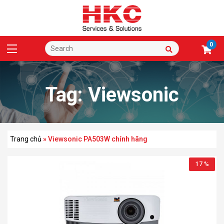
0
Tag:
Viewsonic
PA503W chính hãng
Trang chủ
»
Viewsonic PA503W chính hãng
17 %