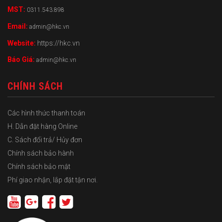
MST:
0311.543.898
Email:
admin@hkc.vn
Website:
https://hkc.vn
Báo Giá:
admin@hkc.vn
CHÍNH SÁCH
Các hình thức thanh toán
H. Dẫn đặt hàng Online
C. Sách đổi trả/ Hủy đơn
Chính sách bảo hành
Chính sách bảo mật
Phí giao nhận, lắp đặt tận nơi.