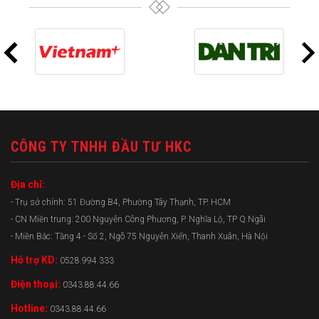
CÔNG TY TNHH ĐẦU TƯ HKC
Địa chỉ:
- Trụ sở chính: 51 Đường B4, Phường Tây Thạnh, TP. HCM
- CN Miền trung: 200 Nguyễn Công Phương, P. Nghĩa Lộ, TP Q.Ngãi
- Miền Bắc: Tầng 4 - Số 2, Ngõ 75 Nguyễn Xiển, Thanh Xuân, Hà Nội
Hỗ trợ KD:
0528.994.333
Điện thoại:
0343.88.44.66
Hotline:
0343.88.44.66