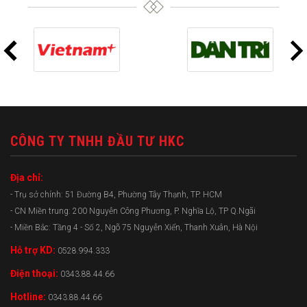
CÔNG TY TNHH ĐẦU TƯ HKC
Địa chỉ:
- Trụ sở chính: 51 Đường B4, Phường Tây Thạnh, TP. HCM
- CN Miền trung: 200 Nguyễn Công Phương, P. Nghĩa Lộ, TP Q.Ngãi
- Miền Bắc: Tầng 4 - Số 2, Ngõ 75 Nguyễn Xiển, Thanh Xuân, Hà Nội
Hỗ trợ KD:
0528.994.333
Điện thoại:
0343.88.44.66
Hotline:
0343.88.44.66