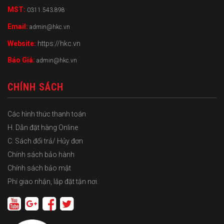
MST:
0311.543.898
Email:
admin@hkc.vn
Website:
https://hkc.vn
Báo Giá:
admin@hkc.vn
CHÍNH SÁCH
Các hình thức thanh toán
H. Dẫn đặt hàng Online
C. Sách đổi trả/ Hủy đơn
Chính sách bảo hành
Chính sách bảo mật
Phí giao nhận, lắp đặt tận nơi.