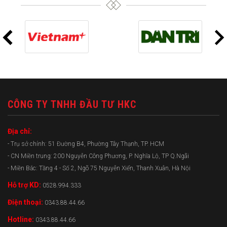
CÔNG TY TNHH ĐẦU TƯ HKC
Địa chỉ:
- Trụ sở chính: 51 Đường B4, Phường Tây Thạnh, TP. HCM
- CN Miền trung: 200 Nguyễn Công Phương, P. Nghĩa Lộ, TP Q.Ngãi
- Miền Bắc: Tầng 4 - Số 2, Ngõ 75 Nguyễn Xiển, Thanh Xuân, Hà Nội
Hỗ trợ KD:
0528.994.333
Điện thoại:
0343.88.44.66
Hotline:
0343.88.44.66