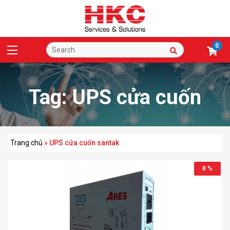
0
Tag:
UPS cửa cuốn
santak
Trang chủ
»
UPS cửa cuốn santak
8 %