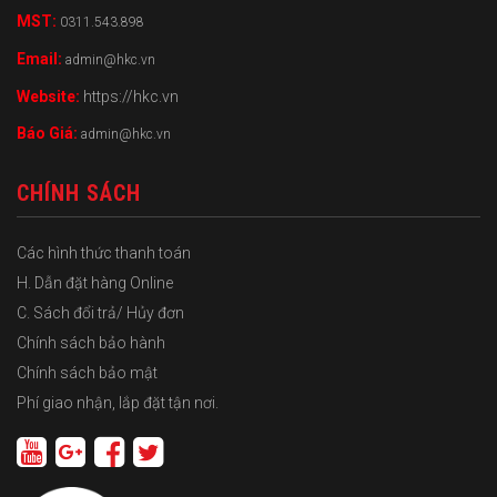
MST:
0311.543.898
Email:
admin@hkc.vn
Website:
https://hkc.vn
Báo Giá:
admin@hkc.vn
CHÍNH SÁCH
Các hình thức thanh toán
H. Dẫn đặt hàng Online
C. Sách đổi trả/ Hủy đơn
Chính sách bảo hành
Chính sách bảo mật
Phí giao nhận, lắp đặt tận nơi.