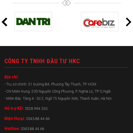
CÔNG TY TNHH ĐẦU TƯ HKC
Địa chỉ:
- Trụ sở chính: 51 Đường B4, Phường Tây Thạnh, TP. HCM
- CN Miền trung: 200 Nguyễn Công Phương, P. Nghĩa Lộ, TP Q.Ngãi
- Miền Bắc: Tầng 4 - Số 2, Ngõ 75 Nguyễn Xiển, Thanh Xuân, Hà Nội
Hỗ trợ KD:
0528.994.333
Điện thoại:
0343.88.44.66
Hotline:
0343.88.44.66