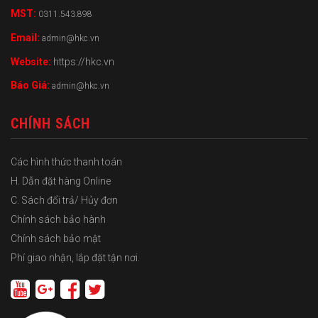
MST:
0311.543.898
Email:
admin@hkc.vn
Website:
https://hkc.vn
Báo Giá:
admin@hkc.vn
CHÍNH SÁCH
Các hình thức thanh toán
H. Dẫn đặt hàng Online
C. Sách đổi trả/ Hủy đơn
Chính sách bảo hành
Chính sách bảo mật
Phí giao nhận, lắp đặt tận nơi.