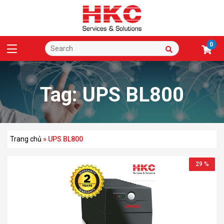
0
Tag:
UPS BL800
Trang chủ
»
UPS BL800
29 %