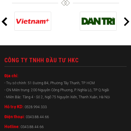
CÔNG TY TNHH ĐẦU TƯ HKC
Địa chỉ:
- Trụ sở chính: 51 Đường B4, Phường Tây Thạnh, TP. HCM
- CN Miền trung: 200 Nguyễn Công Phương, P. Nghĩa Lộ, TP Q.Ngãi
- Miền Bắc: Tầng 4 - Số 2, Ngõ 75 Nguyễn Xiển, Thanh Xuân, Hà Nội
Hỗ trợ KD:
0528.994.333
Điện thoại:
0343.88.44.66
Hotline:
0343.88.44.66