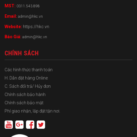
MST:
0311.543.898
Email:
admin@hkc.vn
Website:
https://hkc.vn
Báo Giá:
admin@hkc.vn
CHÍNH SÁCH
Các hình thức thanh toán
H. Dẫn đặt hàng Online
C. Sách đổi trả/ Hủy đơn
Chính sách bảo hành
Chính sách bảo mật
Phí giao nhận, lắp đặt tận nơi.