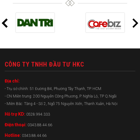
CÔNG TY TNHH ĐẦU TƯ HKC
Địa chỉ:
- Trụ sở chính: 51 Đường B4, Phường Tây Thạnh, TP. HCM
- CN Miền trung: 200 Nguyễn Công Phương, P. Nghĩa Lộ, TP Q.Ngãi
- Miền Bắc: Tầng 4 - Số 2, Ngõ 75 Nguyễn Xiển, Thanh Xuân, Hà Nội
Hỗ trợ KD:
0528.994.333
Điện thoại:
0343.88.44.66
Hotline:
0343.88.44.66