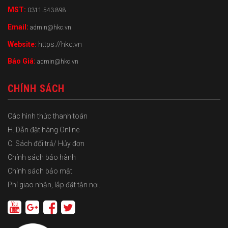
MST:
0311.543.898
Email:
admin@hkc.vn
Website:
https://hkc.vn
Báo Giá:
admin@hkc.vn
CHÍNH SÁCH
Các hình thức thanh toán
H. Dẫn đặt hàng Online
C. Sách đổi trả/ Hủy đơn
Chính sách bảo hành
Chính sách bảo mật
Phí giao nhận, lắp đặt tận nơi.