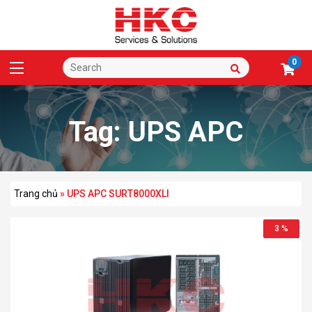
0
Tag:
UPS APC
SURT8000XLI
Trang chủ
»
UPS APC SURT8000XLI
3 %