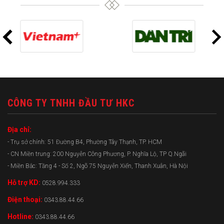
CÔNG TY TNHH ĐẦU TƯ HKC
Địa chỉ:
- Trụ sở chính: 51 Đường B4, Phường Tây Thạnh, TP. HCM
- CN Miền trung: 200 Nguyễn Công Phương, P. Nghĩa Lộ, TP Q.Ngãi
- Miền Bắc: Tầng 4 - Số 2, Ngõ 75 Nguyễn Xiển, Thanh Xuân, Hà Nội
Hỗ trợ KD:
0528.994.333
Điện thoại:
0343.88.44.66
Hotline:
0343.88.44.66