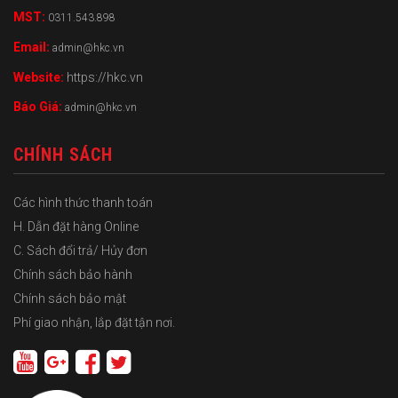
MST:
0311.543.898
Email:
admin@hkc.vn
Website:
https://hkc.vn
Báo Giá:
admin@hkc.vn
CHÍNH SÁCH
Các hình thức thanh toán
H. Dẫn đặt hàng Online
C. Sách đổi trả/ Hủy đơn
Chính sách bảo hành
Chính sách bảo mật
Phí giao nhận, lắp đặt tận nơi.