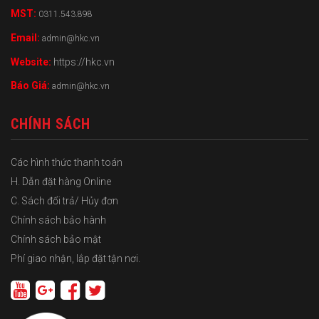
MST:
0311.543.898
Email:
admin@hkc.vn
Website:
https://hkc.vn
Báo Giá:
admin@hkc.vn
CHÍNH SÁCH
Các hình thức thanh toán
H. Dẫn đặt hàng Online
C. Sách đổi trả/ Hủy đơn
Chính sách bảo hành
Chính sách bảo mật
Phí giao nhận, lắp đặt tận nơi.