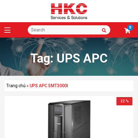
0
Tag:
UPS APC
SMT3000I
Trang chủ
»
UPS APC SMT3000I
22 %