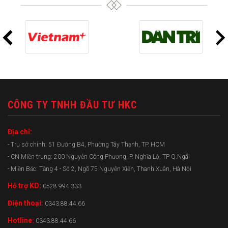
CÔNG TY TNHH ĐẦU TƯ HKC
Địa chỉ:
- Trụ sở chính: 51 Đường B4, Phường Tây Thạnh, TP. HCM
- CN Miền trung: 200 Nguyễn Công Phương, P. Nghĩa Lộ, TP Q.Ngãi
- Miền Bắc: Tầng 4 - Số 2, Ngõ 75 Nguyễn Xiển, Thanh Xuân, Hà Nội
Hỗ trợ KD:
0528.994.333
Điện thoại:
0343.88.44.66
Hotline:
0343.88.44.66