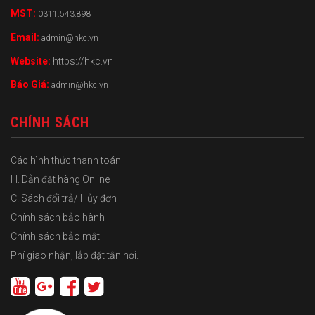
MST:
0311.543.898
Email:
admin@hkc.vn
Website:
https://hkc.vn
Báo Giá:
admin@hkc.vn
CHÍNH SÁCH
Các hình thức thanh toán
H. Dẫn đặt hàng Online
C. Sách đổi trả/ Hủy đơn
Chính sách bảo hành
Chính sách bảo mật
Phí giao nhận, lắp đặt tận nơi.