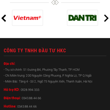
CÔNG TY TNHH ĐẦU TƯ HKC
Địa chỉ:
- Trụ sở chính: 51 Đường B4, Phường Tây Thạnh, TP. HCM
- CN Miền trung: 200 Nguyễn Công Phương, P. Nghĩa Lộ, TP Q.Ngãi
- Miền Bắc: Tầng 4 - Số 2, Ngõ 75 Nguyễn Xiển, Thanh Xuân, Hà Nội
Hỗ trợ KD:
0528.994.333
Điện thoại:
0343.88.44.66
Hotline:
0343.88.44.66