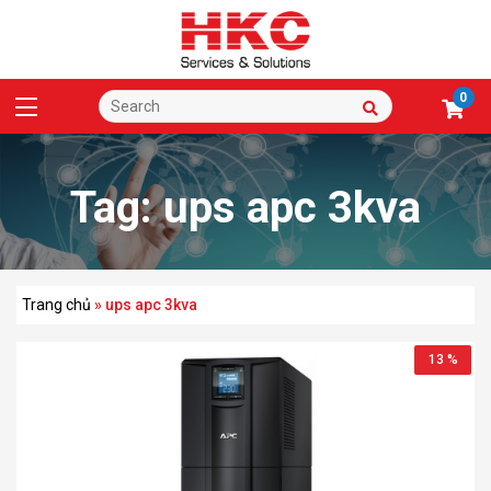
0
Tag:
ups apc 3kva
Trang chủ
»
ups apc 3kva
13 %