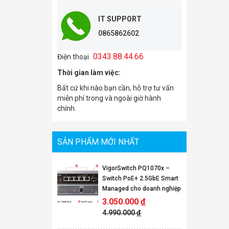
IT SUPPORT
0865862602
0343.88.44.66
Điện thoại
Thời gian làm việc:
Bất cứ khi nào bạn cần, hỗ trợ tư vấn
miễn phí trong và ngoài giờ hành
chính.
SẢN PHẨM MỚI NHẤT
VigorSwitch PQ1070x –
Switch PoE+ 2.5GbE Smart
Managed cho doanh nghiệp
3.050.000
đ
4.990.000
đ