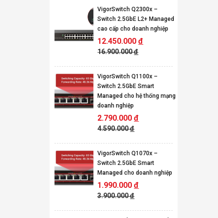
VigorSwitch Q2300x –
Switch 2.5GbE L2+ Managed
cao cấp cho doanh nghiệp
12.450.000
đ
16.900.000
đ
VigorSwitch Q1100x –
Switch 2.5GbE Smart
Managed cho hệ thống mạng
doanh nghiệp
2.790.000
đ
4.590.000
đ
VigorSwitch Q1070x –
Switch 2.5GbE Smart
Managed cho doanh nghiệp
1.990.000
đ
3.900.000
đ