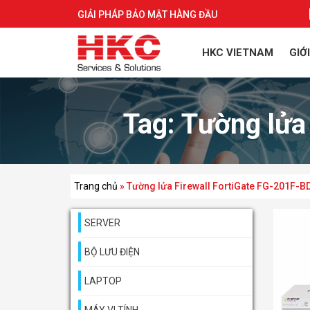
GIẢI PHÁP BẢO MẬT HÀNG ĐẦU
HKC VIETNAM
GIỚ
Tag:
Tường lửa
Trang chủ
»
Tường lửa Firewall FortiGate FG-201F-B
SERVER
BỘ LƯU ĐIỆN
LAPTOP