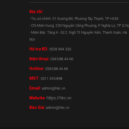
Địa chỉ:
- Trụ sở chính: 51 Đường B4, Phường Tây Thạnh, TP. HCM
- CN Miền trung: 200 Nguyễn Công Phương, P. Nghĩa Lộ, TP Q.N
- Miền Bắc: Tầng 4 - Số 2, Ngõ 75 Nguyễn Xiển, Thanh Xuân, Hà
Nội
Hỗ trợ KD:
0528.994.333
Điện thoại:
0343.88.44.66
Hotline:
0343.88.44.66
MST:
0311.543.898
Email:
admin@hkc.vn
Website:
https://hkc.vn
Báo Giá:
admin@hkc.vn
0343.88.44.66