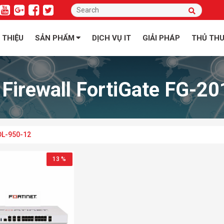
I THIỆU
SẢN PHẨM
DỊCH VỤ IT
GIẢI PHÁP
THỦ TH
 Firewall FortiGate FG-
DL-950-12
13 %