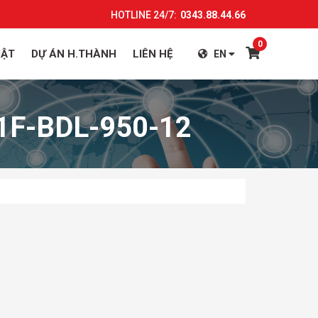
HOTLINE 24/7:
0343.88.44.66
0
UẬT
DỰ ÁN H.THÀNH
LIÊN HỆ
EN
201F-BDL-950-12