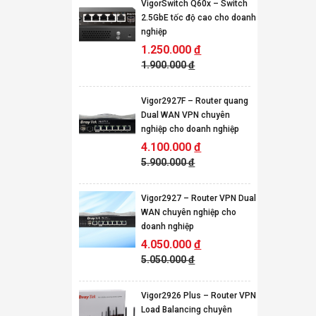
VigorSwitch Q60x – Switch
2.5GbE tốc độ cao cho doanh
nghiệp
1.250.000
đ
1.900.000
đ
Vigor2927F – Router quang
Dual WAN VPN chuyên
nghiệp cho doanh nghiệp
4.100.000
đ
5.900.000
đ
Vigor2927 – Router VPN Dual
WAN chuyên nghiệp cho
doanh nghiệp
4.050.000
đ
5.050.000
đ
Vigor2926 Plus – Router VPN
Load Balancing chuyên