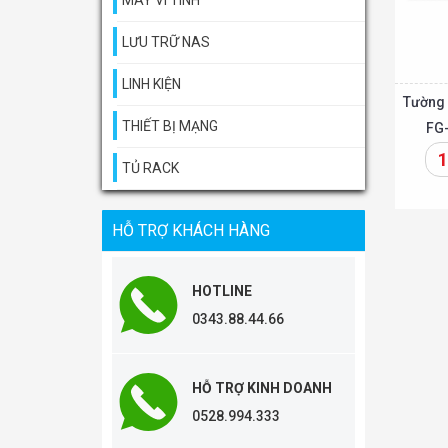
MÁY VI TÍNH
LƯU TRỮ NAS
LINH KIỆN
Tường 
THIẾT BỊ MẠNG
FG
1
TỦ RACK
Thêm vào giỏ
HỖ TRỢ KHÁCH HÀNG
HOTLINE
0343.88.44.66
HỖ TRỢ KINH DOANH
0528.994.333