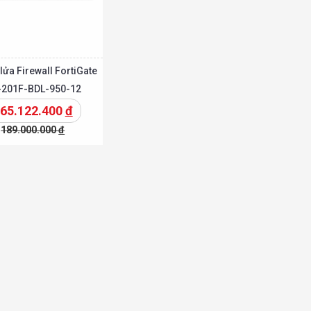
lửa Firewall FortiGate
-201F-BDL-950-12
65.122.400
đ
189.000.000
đ
Chi tiết