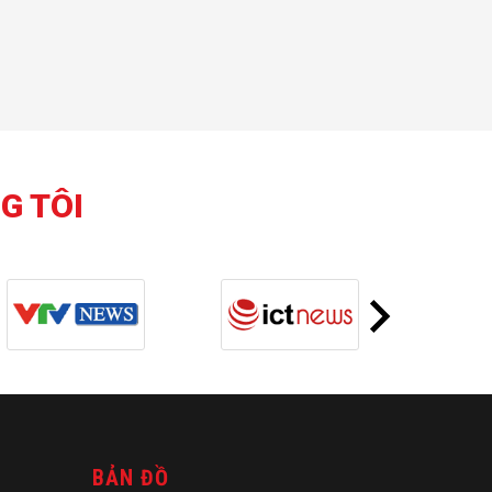
G TÔI
BẢN ĐỒ