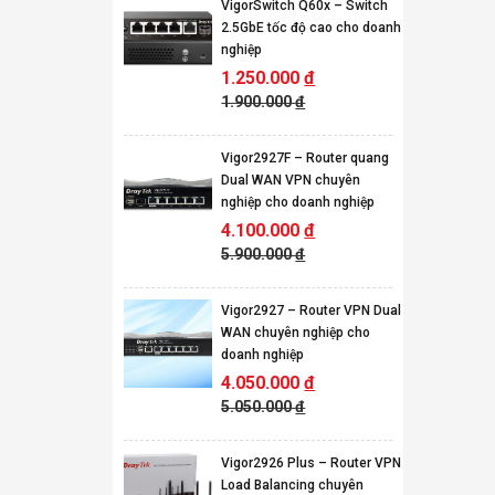
VigorSwitch Q60x – Switch
2.5GbE tốc độ cao cho doanh
nghiệp
1.250.000
đ
1.900.000
đ
Vigor2927F – Router quang
Dual WAN VPN chuyên
nghiệp cho doanh nghiệp
4.100.000
đ
5.900.000
đ
Vigor2927 – Router VPN Dual
WAN chuyên nghiệp cho
doanh nghiệp
4.050.000
đ
5.050.000
đ
Vigor2926 Plus – Router VPN
Load Balancing chuyên