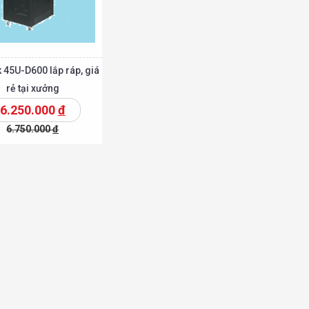
 45U-D600 lắp ráp, giá
rẻ tại xưởng
6.250.000
đ
6.750.000
đ
Chi tiết