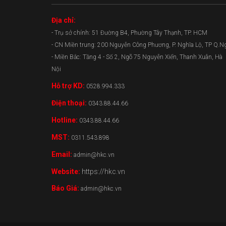
Địa chỉ:
- Trụ sở chính: 51 Đường B4, Phường Tây Thạnh, TP. HCM
- CN Miền trung: 200 Nguyễn Công Phương, P. Nghĩa Lộ, TP Q.N
- Miền Bắc: Tầng 4 - Số 2, Ngõ 75 Nguyễn Xiển, Thanh Xuân, Hà
Nội
Hỗ trợ KD:
0528.994.333
Điện thoại:
0343.88.44.66
Hotline:
0343.88.44.66
MST:
0311.543.898
Email:
admin@hkc.vn
Website:
https://hkc.vn
Báo Giá:
admin@hkc.vn
0343.88.44.66