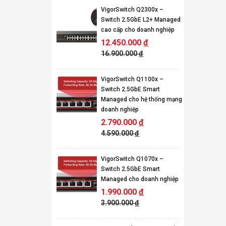
VigorSwitch Q2300x –
Switch 2.5GbE L2+ Managed
cao cấp cho doanh nghiệp
12.450.000
đ
16.900.000
đ
VigorSwitch Q1100x –
Switch 2.5GbE Smart
Managed cho hệ thống mạng
doanh nghiệp
2.790.000
đ
4.590.000
đ
VigorSwitch Q1070x –
Switch 2.5GbE Smart
Managed cho doanh nghiệp
1.990.000
đ
3.900.000
đ