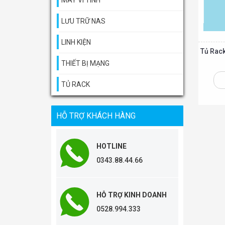
MÁY VI TÍNH
LƯU TRỮ NAS
LINH KIỆN
Tủ Rack
THIẾT BỊ MẠNG
TỦ RACK
Thêm vào giỏ
HỖ TRỢ KHÁCH HÀNG
HOTLINE
0343.88.44.66
HỖ TRỢ KINH DOANH
0528.994.333