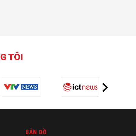
G TÔI
BẢN ĐỒ