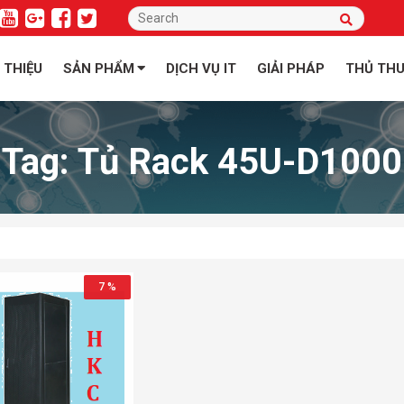
I THIỆU
SẢN PHẨM
DỊCH VỤ IT
GIẢI PHÁP
THỦ TH
Tag:
Tủ Rack 45U-D1000
7 %