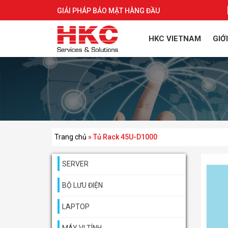
GIẢI PHÁP BẢO MẬT HÀNG ĐẦU
HKC VIETNAM
GIỚ
Trang chủ
»
Tủ Rack 45U-D1000
SERVER
BỘ LƯU ĐIỆN
LAPTOP