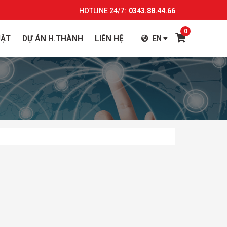
HOTLINE 24/7:
0343.88.44.66
0
UẬT
DỰ ÁN H.THÀNH
LIÊN HỆ
EN