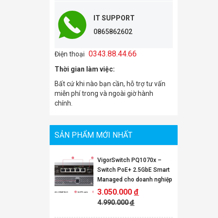
IT SUPPORT
0865862602
0343.88.44.66
Điện thoại
Thời gian làm việc:
Bất cứ khi nào bạn cần, hỗ trợ tư vấn
miễn phí trong và ngoài giờ hành
chính.
SẢN PHẨM MỚI NHẤT
VigorSwitch PQ1070x –
Switch PoE+ 2.5GbE Smart
Managed cho doanh nghiệp
3.050.000
đ
4.990.000
đ