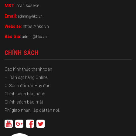
MST:
0311.543.898
Email:
admin@hkc.vn
Website:
https://hkc.vn
Báo Giá:
admin@hkc.vn
CHÍNH SÁCH
Các hình thức thanh toán
H. Dẫn đặt hàng Online
C. Sách đổi trả/ Hủy đơn
Chính sách bảo hành
Chính sách bảo mật
Phí giao nhận, lắp đặt tận nơi.