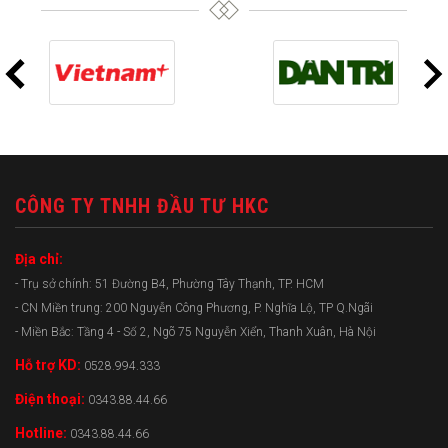
CÔNG TY TNHH ĐẦU TƯ HKC
Địa chỉ:
- Trụ sở chính: 51 Đường B4, Phường Tây Thạnh, TP. HCM
- CN Miền trung: 200 Nguyễn Công Phương, P. Nghĩa Lộ, TP Q.Ngãi
- Miền Bắc: Tầng 4 - Số 2, Ngõ 75 Nguyễn Xiển, Thanh Xuân, Hà Nội
Hỗ trợ KD:
0528.994.333
Điện thoại:
0343.88.44.66
Hotline:
0343.88.44.66