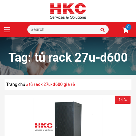
0
Tag:
tủ rack 27u-d600
giá rẻ
Trang chủ
»
tủ rack 27u-d600 giá rẻ
14 %