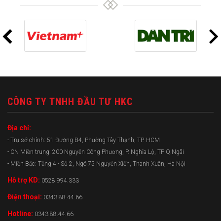
CÔNG TY TNHH ĐẦU TƯ HKC
Địa chỉ:
- Trụ sở chính: 51 Đường B4, Phường Tây Thạnh, TP. HCM
- CN Miền trung: 200 Nguyễn Công Phương, P. Nghĩa Lộ, TP Q.Ngãi
- Miền Bắc: Tầng 4 - Số 2, Ngõ 75 Nguyễn Xiển, Thanh Xuân, Hà Nội
Hỗ trợ KD:
0528.994.333
Điện thoại:
0343.88.44.66
Hotline:
0343.88.44.66