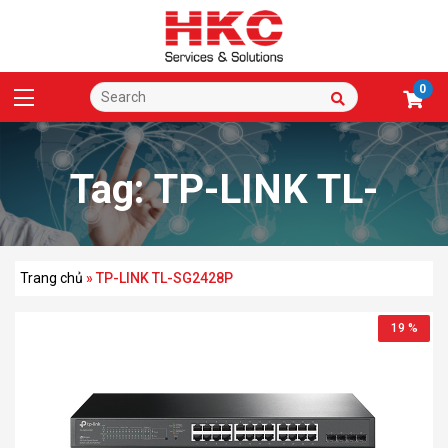
0
Tag:
TP-LINK TL-
SG2428P
Trang chủ
»
TP-LINK TL-SG2428P
19 %