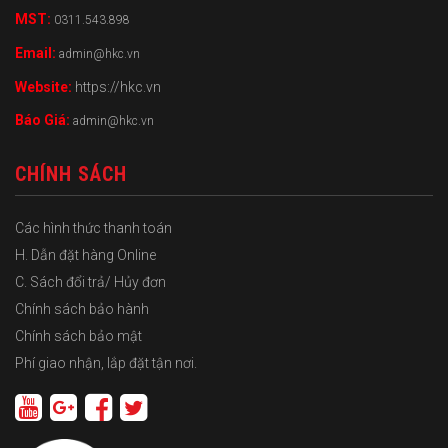
MST:
0311.543.898
Email:
admin@hkc.vn
Website:
https://hkc.vn
Báo Giá:
admin@hkc.vn
CHÍNH SÁCH
Các hình thức thanh toán
H. Dẫn đặt hàng Online
C. Sách đổi trả/ Hủy đơn
Chính sách bảo hành
Chính sách bảo mật
Phí giao nhận, lắp đặt tận nơi.