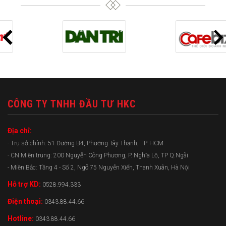
CÔNG TY TNHH ĐẦU TƯ HKC
Địa chỉ:
- Trụ sở chính: 51 Đường B4, Phường Tây Thạnh, TP. HCM
- CN Miền trung: 200 Nguyễn Công Phương, P. Nghĩa Lộ, TP Q.Ngãi
- Miền Bắc: Tầng 4 - Số 2, Ngõ 75 Nguyễn Xiển, Thanh Xuân, Hà Nội
Hỗ trợ KD:
0528.994.333
Điện thoại:
0343.88.44.66
Hotline:
0343.88.44.66