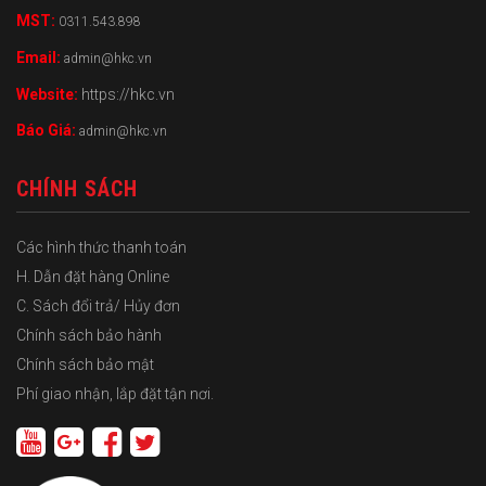
MST:
0311.543.898
Email:
admin@hkc.vn
Website:
https://hkc.vn
Báo Giá:
admin@hkc.vn
CHÍNH SÁCH
Các hình thức thanh toán
H. Dẫn đặt hàng Online
C. Sách đổi trả/ Hủy đơn
Chính sách bảo hành
Chính sách bảo mật
Phí giao nhận, lắp đặt tận nơi.