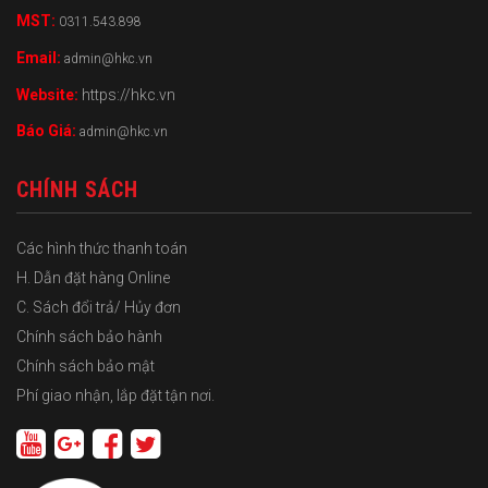
MST:
0311.543.898
Email:
admin@hkc.vn
Website:
https://hkc.vn
Báo Giá:
admin@hkc.vn
CHÍNH SÁCH
Các hình thức thanh toán
H. Dẫn đặt hàng Online
C. Sách đổi trả/ Hủy đơn
Chính sách bảo hành
Chính sách bảo mật
Phí giao nhận, lắp đặt tận nơi.