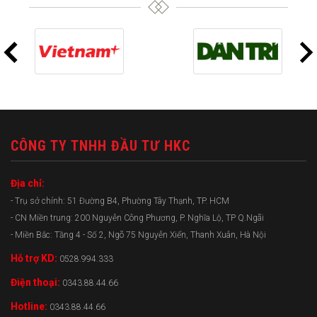
CÔNG TY TNHH ĐẦU TƯ HKC
Địa chỉ:
- Trụ sở chính: 51 Đường B4, Phường Tây Thạnh, TP. HCM
- CN Miền trung: 200 Nguyễn Công Phương, P. Nghĩa Lộ, TP Q.Ngãi
- Miền Bắc: Tầng 4 - Số 2, Ngõ 75 Nguyễn Xiển, Thanh Xuân, Hà Nội
Hỗ trợ KD:
0528.994.333
Điện thoại:
0343.88.44.66
Hotline:
0343.88.44.66