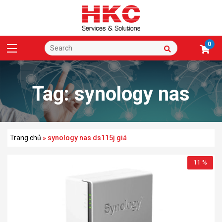
0
Tag:
synology nas
ds115j giá
Trang chủ
»
synology nas ds115j giá
11 %