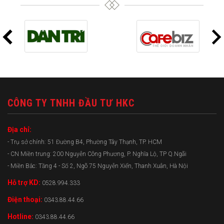
CÔNG TY TNHH ĐẦU TƯ HKC
Địa chỉ:
- Trụ sở chính: 51 Đường B4, Phường Tây Thạnh, TP. HCM
- CN Miền trung: 200 Nguyễn Công Phương, P. Nghĩa Lộ, TP Q.Ngãi
- Miền Bắc: Tầng 4 - Số 2, Ngõ 75 Nguyễn Xiển, Thanh Xuân, Hà Nội
Hỗ trợ KD:
0528.994.333
Điện thoại:
0343.88.44.66
Hotline:
0343.88.44.66