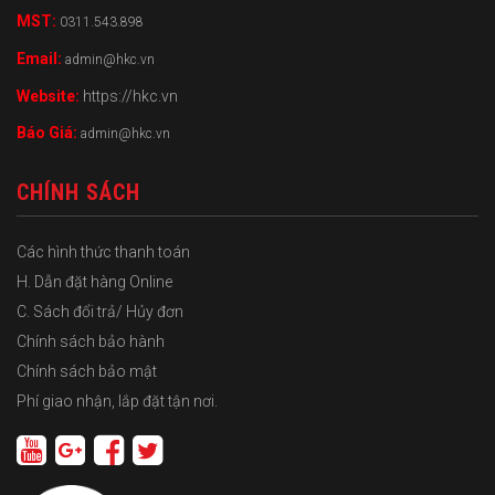
MST:
0311.543.898
Email:
admin@hkc.vn
Website:
https://hkc.vn
Báo Giá:
admin@hkc.vn
CHÍNH SÁCH
Các hình thức thanh toán
H. Dẫn đặt hàng Online
C. Sách đổi trả/ Hủy đơn
Chính sách bảo hành
Chính sách bảo mật
Phí giao nhận, lắp đặt tận nơi.