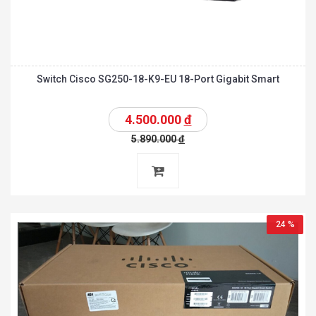
Switch Cisco SG250-18-K9-EU 18-Port Gigabit Smart
4.500.000
đ
5.890.000
đ
24 %