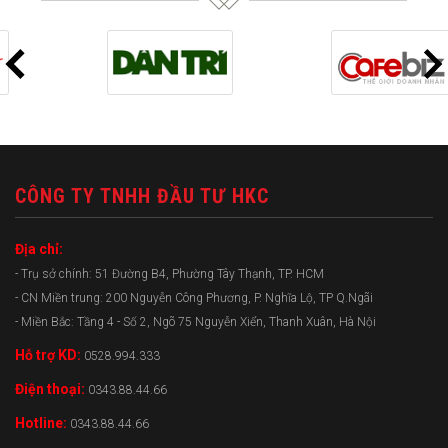
CÔNG TY TNHH ĐẦU TƯ HKC
Địa chỉ:
- Trụ sở chính: 51 Đường B4, Phường Tây Thạnh, TP. HCM
- CN Miền trung: 200 Nguyễn Công Phương, P. Nghĩa Lộ, TP Q.Ngãi
- Miền Bắc: Tầng 4 - Số 2, Ngõ 75 Nguyễn Xiển, Thanh Xuân, Hà Nội
Hỗ trợ KD:
0528.994.333
Điện thoại:
0343.88.44.66
Hotline:
0343.88.44.66