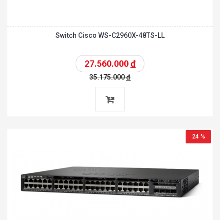
Switch Cisco WS-C2960X-48TS-LL
27.560.000
đ
35.175.000
đ
24 %