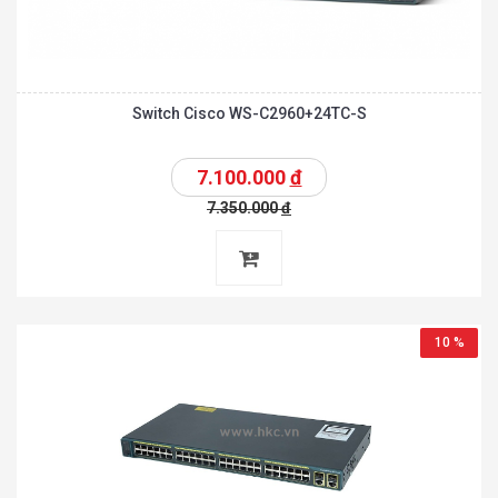
Switch Cisco WS-C2960+24TC-S
7.100.000
đ
7.350.000
đ
10 %