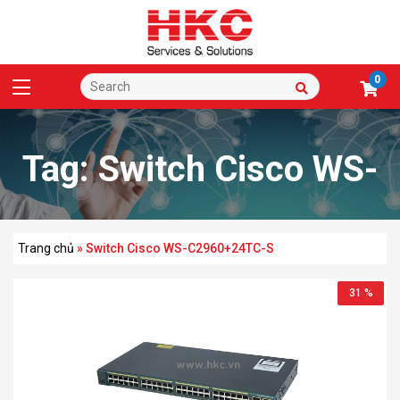
0
Tag:
Switch Cisco WS-
C2960+24TC-S
Trang chủ
»
Switch Cisco WS-C2960+24TC-S
31 %