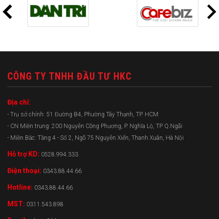
CÔNG TY TNHH ĐẦU TƯ HKC
Địa chỉ:
- Trụ sở chính: 51 Đường B4, Phường Tây Thạnh, TP. HCM
- CN Miền trung: 200 Nguyễn Công Phương, P. Nghĩa Lộ, TP Q.Ngãi
- Miền Bắc: Tầng 4 - Số 2, Ngõ 75 Nguyễn Xiển, Thanh Xuân, Hà Nội
Hỗ trợ KD:
0528.994.333
Điện thoại:
0343.88.44.66
Hotline:
0343.88.44.66
MST:
0311.543.898