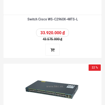
Switch Cisco WS-C2960X-48TS-L
33.920.000
đ
43.575.000
đ
22 %