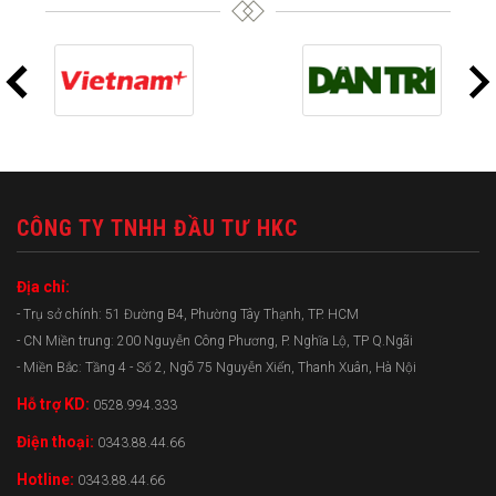
CÔNG TY TNHH ĐẦU TƯ HKC
Địa chỉ:
- Trụ sở chính: 51 Đường B4, Phường Tây Thạnh, TP. HCM
- CN Miền trung: 200 Nguyễn Công Phương, P. Nghĩa Lộ, TP Q.Ngãi
- Miền Bắc: Tầng 4 - Số 2, Ngõ 75 Nguyễn Xiển, Thanh Xuân, Hà Nội
Hỗ trợ KD:
0528.994.333
Điện thoại:
0343.88.44.66
Hotline:
0343.88.44.66