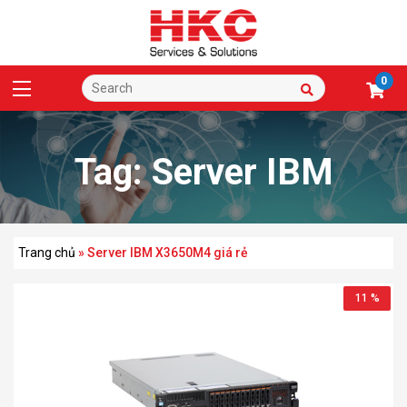
0
Tag:
Server IBM
X3650M4 giá rẻ
Trang chủ
»
Server IBM X3650M4 giá rẻ
11 %