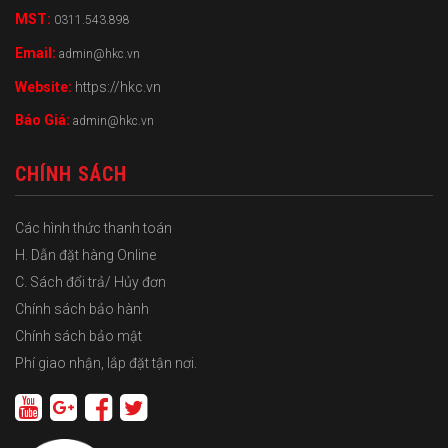
MST:
0311.543.898
Email:
admin@hkc.vn
Website:
https://hkc.vn
Báo Giá:
admin@hkc.vn
CHÍNH SÁCH
Các hình thức thanh toán
H. Dẫn đặt hàng Online
C. Sách đổi trả/ Hủy đơn
Chính sách bảo hành
Chính sách bảo mật
Phí giao nhận, lắp đặt tận nơi.