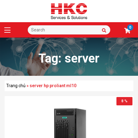
0
Tag:
server
hp proliant ml10
Trang chủ
»
server hp proliant ml10
8 %