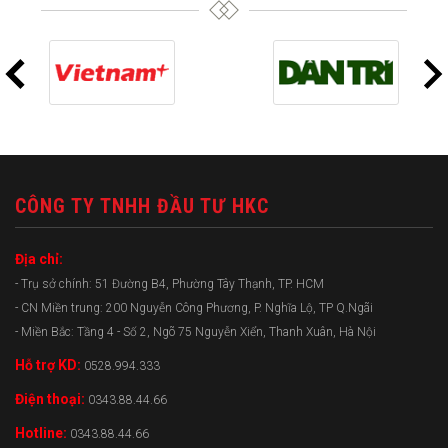
CÔNG TY TNHH ĐẦU TƯ HKC
Địa chỉ:
- Trụ sở chính: 51 Đường B4, Phường Tây Thạnh, TP. HCM
- CN Miền trung: 200 Nguyễn Công Phương, P. Nghĩa Lộ, TP Q.Ngãi
- Miền Bắc: Tầng 4 - Số 2, Ngõ 75 Nguyễn Xiển, Thanh Xuân, Hà Nội
Hỗ trợ KD:
0528.994.333
Điện thoại:
0343.88.44.66
Hotline:
0343.88.44.66