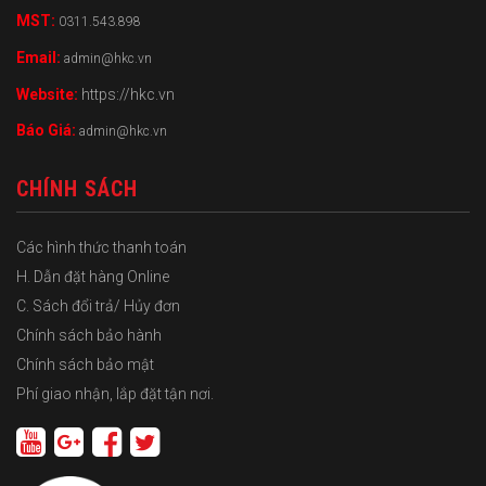
MST:
0311.543.898
Email:
admin@hkc.vn
Website:
https://hkc.vn
Báo Giá:
admin@hkc.vn
CHÍNH SÁCH
Các hình thức thanh toán
H. Dẫn đặt hàng Online
C. Sách đổi trả/ Hủy đơn
Chính sách bảo hành
Chính sách bảo mật
Phí giao nhận, lắp đặt tận nơi.