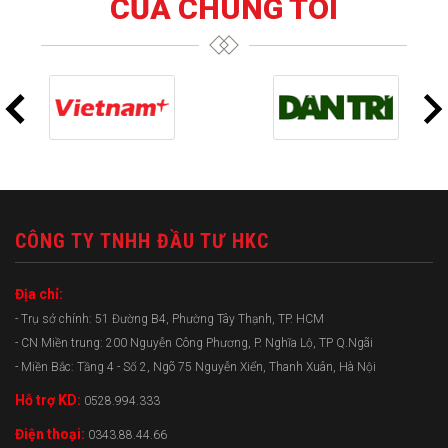
CỦA CHÚNG TÔI
CÔNG TY TNHH ĐẦU TƯ HKC
Địa chỉ:
- Trụ sở chính: 51 Đường B4, Phường Tây Thạnh, TP. HCM
- CN Miền trung: 200 Nguyễn Công Phương, P. Nghĩa Lộ, TP Q.Ngãi
- Miền Bắc: Tầng 4 - Số 2, Ngõ 75 Nguyễn Xiển, Thanh Xuân, Hà Nội
Hỗ trợ KD:
0528.994.333
Điện thoại:
0343.88.44.66