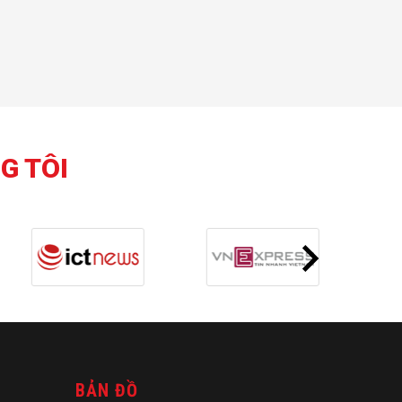
G TÔI
BẢN ĐỒ