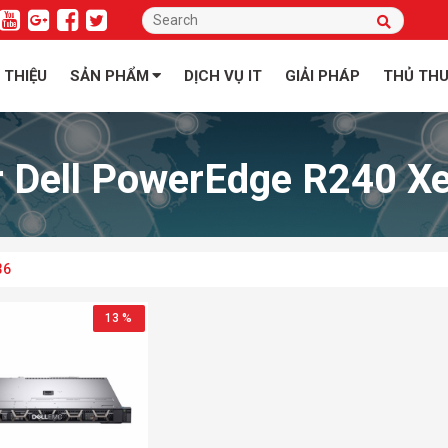
I THIỆU
SẢN PHẨM
DỊCH VỤ IT
GIẢI PHÁP
THỦ TH
r Dell PowerEdge R240 X
36
13 %