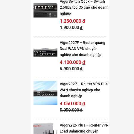
VigorSwitch Q60x – Switch
2.5GbE tốc độ cao cho doanh
nghiệp
1.250.000
đ
1.900.000
đ
Vigor2927F – Router quang
Dual WAN VPN chuyên
nghiệp cho doanh nghiệp
4.100.000
đ
5.900.000
đ
Vigor2927 – Router VPN Dual
WAN chuyên nghiệp cho
doanh nghiệp
4.050.000
đ
5.050.000
đ
Vigor2926 Plus – Router VPN
Load Balancing chuyên