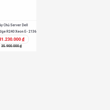
y Chủ Server Dell
ge R240 Xeon E- 2136
31.230.000
đ
35.900.000
đ
Chi tiết