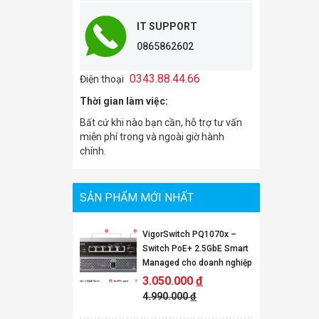
IT SUPPORT
0865862602
0343.88.44.66
Điện thoại
Thời gian làm việc:
Bất cứ khi nào bạn cần, hỗ trợ tư vấn
miễn phí trong và ngoài giờ hành
chính.
SẢN PHẨM MỚI NHẤT
VigorSwitch PQ1070x –
Switch PoE+ 2.5GbE Smart
Managed cho doanh nghiệp
3.050.000
đ
4.990.000
đ