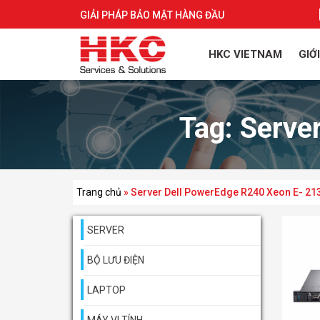
GIẢI PHÁP BẢO MẬT HÀNG ĐẦU
HKC VIETNAM
GIỚ
Tag:
Serve
Trang chủ
»
Server Dell PowerEdge R240 Xeon E- 21
SERVER
BỘ LƯU ĐIỆN
LAPTOP