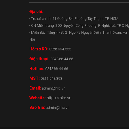
Địa chỉ:
- Trụ sở chính: 51 Đường B4, Phường Tây Thạnh, TP. HCM
- CN Miền trung: 200 Nguyễn Công Phương, P. Nghĩa Lộ, TP Q.N
- Miền Bắc: Tầng 4 - Số 2, Ngõ 75 Nguyễn Xiển, Thanh Xuân, Hà
Nội
Hỗ trợ KD:
0528.994.333
Điện thoại:
0343.88.44.66
Hotline:
0343.88.44.66
MST:
0311.543.898
Email:
admin@hkc.vn
Website:
https://hkc.vn
Báo Giá:
admin@hkc.vn
0343.88.44.66