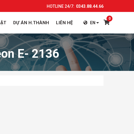
HOTLINE 24/7:
0343.88.44.66
0
UẬT
DỰ ÁN H.THÀNH
LIÊN HỆ
EN
eon E- 2136