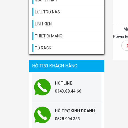
MÁY VI TÍNH
LƯU TRỮ NAS
LINH KIỆN
Má
THIẾT BỊ MẠNG
PowerEd
TỦ RACK
Thêm vào giỏ
HỖ TRỢ KHÁCH HÀNG
HOTLINE
0343.88.44.66
HỖ TRỢ KINH DOANH
0528.994.333