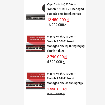
VigorSwitch Q2300x –
Switch 2.5GbE L2+ Managed
cao cấp cho doanh nghiệp
12.450.000
đ
16.900.000
đ
VigorSwitch Q1100x –
Switch 2.5GbE Smart
Managed cho hệ thống mạng
doanh nghiệp
2.790.000
đ
4.590.000
đ
VigorSwitch Q1070x –
Switch 2.5GbE Smart
Managed cho doanh nghiệp
1.990.000
đ
3.900.000
đ