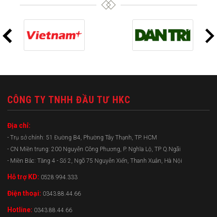
CÔNG TY TNHH ĐẦU TƯ HKC
Địa chỉ:
- Trụ sở chính: 51 Đường B4, Phường Tây Thạnh, TP. HCM
- CN Miền trung: 200 Nguyễn Công Phương, P. Nghĩa Lộ, TP Q.Ngãi
- Miền Bắc: Tầng 4 - Số 2, Ngõ 75 Nguyễn Xiển, Thanh Xuân, Hà Nội
Hỗ trợ KD:
0528.994.333
Điện thoại:
0343.88.44.66
Hotline:
0343.88.44.66