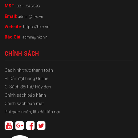
MST:
0311.543.898
Email:
admin@hkc.vn
Website:
https://hkc.vn
Báo Giá:
admin@hkc.vn
CHÍNH SÁCH
Các hình thức thanh toán
H. Dẫn đặt hàng Online
C. Sách đổi trả/ Hủy đơn
Chính sách bảo hành
Chính sách bảo mật
Phí giao nhận, lắp đặt tận nơi.