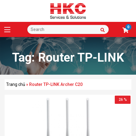
0
Tag:
Router TP-LINK
Archer C20
Trang chủ
»
Router TP-LINK Archer C20
26 %