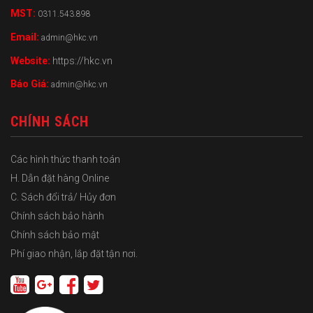
MST:
0311.543.898
Email:
admin@hkc.vn
Website:
https://hkc.vn
Báo Giá:
admin@hkc.vn
CHÍNH SÁCH
Các hình thức thanh toán
H. Dẫn đặt hàng Online
C. Sách đổi trả/ Hủy đơn
Chính sách bảo hành
Chính sách bảo mật
Phí giao nhận, lắp đặt tận nơi.