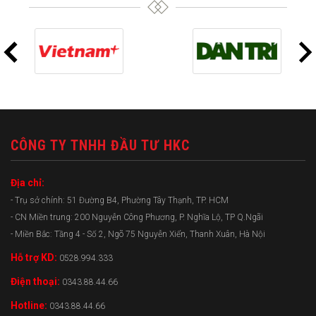
CÔNG TY TNHH ĐẦU TƯ HKC
Địa chỉ:
- Trụ sở chính: 51 Đường B4, Phường Tây Thạnh, TP. HCM
- CN Miền trung: 200 Nguyễn Công Phương, P. Nghĩa Lộ, TP Q.Ngãi
- Miền Bắc: Tầng 4 - Số 2, Ngõ 75 Nguyễn Xiển, Thanh Xuân, Hà Nội
Hỗ trợ KD:
0528.994.333
Điện thoại:
0343.88.44.66
Hotline:
0343.88.44.66