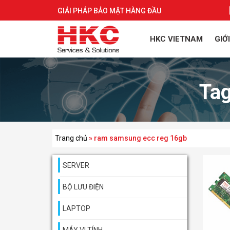
GIẢI PHÁP BẢO MẬT HÀNG ĐẦU
HKC VIETNAM
GIỚ
Ta
Trang chủ
»
ram samsung ecc reg 16gb
SERVER
BỘ LƯU ĐIỆN
LAPTOP