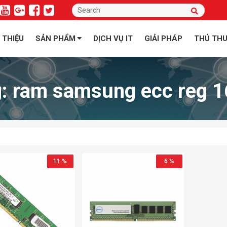
I THIỆU
SẢN PHẨM
DỊCH VỤ IT
GIẢI PHÁP
THỦ TH
g:
ram samsung ecc reg 1
11 %
6 %