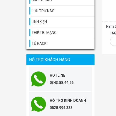
MÁY VI TÍNH
LƯU TRỮ NAS
LINH KIỆN
Ram S
THIẾT BỊ MẠNG
16G
TỦ RACK
Thêm vào giỏ
HỖ TRỢ KHÁCH HÀNG
HOTLINE
0343.88.44.66
HỖ TRỢ KINH DOANH
0528.994.333