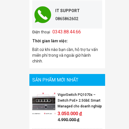
IT SUPPORT
0865862602
0343.88.44.66
Điện thoại
Thời gian làm việc:
Bất cứ khi nào bạn cần, hỗ trợ tư vấn
miễn phí trong và ngoài giờ hành
chính.
SẢN PHẨM MỚI NHẤT
VigorSwitch PQ1070x –
Switch PoE+ 2.5GbE Smart
Managed cho doanh nghiệp
3.050.000
đ
4.990.000
đ