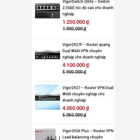
VigorSwitch Q60x – Switch
2.5GbE tốc độ cao cho doanh
nghiệp
1.250.000
đ
1.900.000
đ
Vigor2927F – Router quang
Dual WAN VPN chuyên
nghiệp cho doanh nghiệp
4.100.000
đ
5.900.000
đ
Vigor2927 – Router VPN Dual
WAN chuyên nghiệp cho
doanh nghiệp
4.050.000
đ
5.050.000
đ
Vigor2926 Plus – Router VPN
Load Balancing chuyên