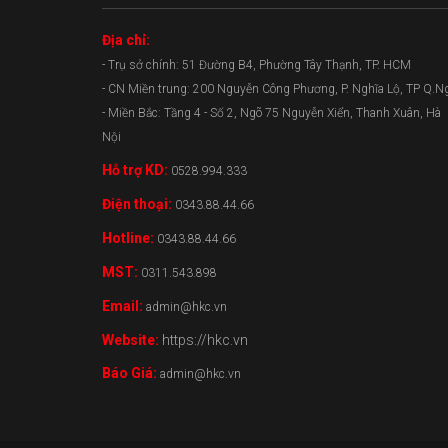
Địa chỉ:
- Trụ sở chính: 51 Đường B4, Phường Tây Thạnh, TP. HCM
- CN Miền trung: 200 Nguyễn Công Phương, P. Nghĩa Lộ, TP Q.N
- Miền Bắc: Tầng 4 - Số 2, Ngõ 75 Nguyễn Xiển, Thanh Xuân, Hà
Nội
Hỗ trợ KD:
0528.994.333
Điện thoại:
0343.88.44.66
Hotline:
0343.88.44.66
MST:
0311.543.898
Email:
admin@hkc.vn
Website:
https://hkc.vn
Báo Giá:
admin@hkc.vn
0343.88.44.66