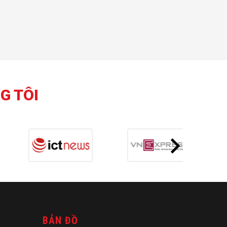
G TÔI
BẢN ĐỒ