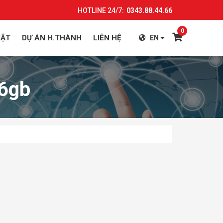
HOTLINE 24/7:
0343.88.44.66
0
UẬT
DỰ ÁN H.THÀNH
LIÊN HỆ
EN
6gb