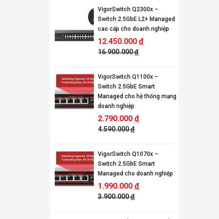
VigorSwitch Q2300x –
Switch 2.5GbE L2+ Managed
cao cấp cho doanh nghiệp
12.450.000
đ
16.900.000
đ
VigorSwitch Q1100x –
Switch 2.5GbE Smart
Managed cho hệ thống mạng
doanh nghiệp
2.790.000
đ
4.590.000
đ
VigorSwitch Q1070x –
Switch 2.5GbE Smart
Managed cho doanh nghiệp
1.990.000
đ
3.900.000
đ