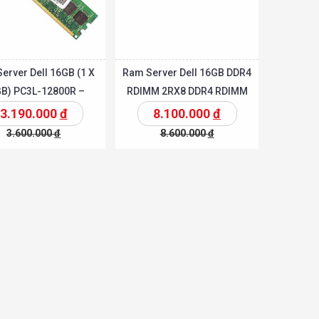
erver Dell 16GB (1 X
Ram Server Dell 16GB DDR4
B) PC3L-12800R –
RDIMM 2RX8 DDR4 RDIMM
A6259333 giá rẻ
2666MHz giá rẻ
3.190.000
đ
8.100.000
đ
3.600.000
đ
8.600.000
đ
Chi tiết
Chi tiế
Thêm vào giỏ