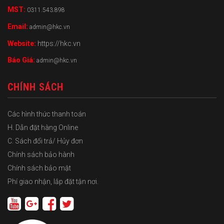
MST:
0311.543.898
Email:
admin@hkc.vn
Website:
https://hkc.vn
Báo Giá:
admin@hkc.vn
CHÍNH SÁCH
Các hình thức thanh toán
H. Dẫn đặt hàng Online
C. Sách đổi trả/ Hủy đơn
Chính sách bảo hành
Chính sách bảo mật
Phí giao nhận, lắp đặt tận nơi.