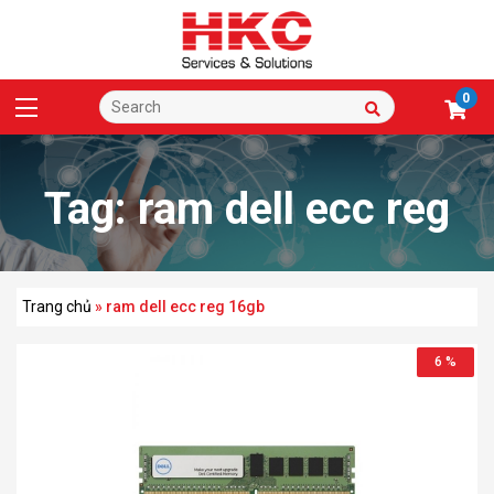
0
Tag:
ram dell ecc reg
16gb
Trang chủ
»
ram dell ecc reg 16gb
6 %