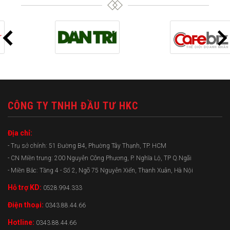
CÔNG TY TNHH ĐẦU TƯ HKC
Địa chỉ:
- Trụ sở chính: 51 Đường B4, Phường Tây Thạnh, TP. HCM
- CN Miền trung: 200 Nguyễn Công Phương, P. Nghĩa Lộ, TP Q.Ngãi
- Miền Bắc: Tầng 4 - Số 2, Ngõ 75 Nguyễn Xiển, Thanh Xuân, Hà Nội
Hỗ trợ KD:
0528.994.333
Điện thoại:
0343.88.44.66
Hotline:
0343.88.44.66