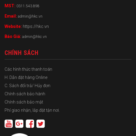
MST:
0311.543.898
Email:
admin@hkc.vn
Website:
https://hkc.vn
Báo Giá:
admin@hkc.vn
CHÍNH SÁCH
Các hình thức thanh toán
H. Dẫn đặt hàng Online
C. Sách đổi trả/ Hủy đơn
Chính sách bảo hành
Chính sách bảo mật
Phí giao nhận, lắp đặt tận nơi.