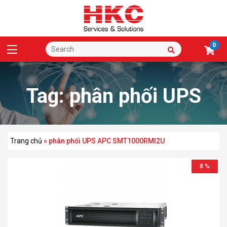
0
Tag:
phân phối UPS
APC SMT1000RMI2U
Trang chủ
»
phân phối UPS APC SMT1000RMI2U
8 %