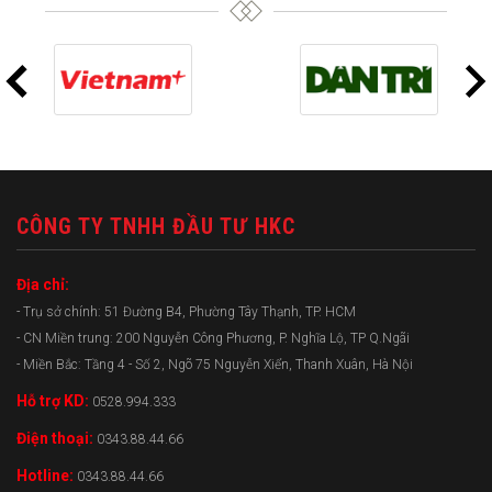
CÔNG TY TNHH ĐẦU TƯ HKC
Địa chỉ:
- Trụ sở chính: 51 Đường B4, Phường Tây Thạnh, TP. HCM
- CN Miền trung: 200 Nguyễn Công Phương, P. Nghĩa Lộ, TP Q.Ngãi
- Miền Bắc: Tầng 4 - Số 2, Ngõ 75 Nguyễn Xiển, Thanh Xuân, Hà Nội
Hỗ trợ KD:
0528.994.333
Điện thoại:
0343.88.44.66
Hotline:
0343.88.44.66