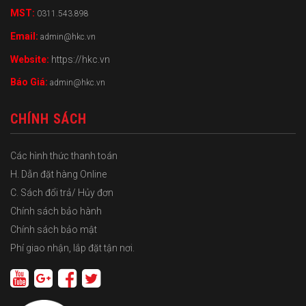
MST:
0311.543.898
Email:
admin@hkc.vn
Website:
https://hkc.vn
Báo Giá:
admin@hkc.vn
CHÍNH SÁCH
Các hình thức thanh toán
H. Dẫn đặt hàng Online
C. Sách đổi trả/ Hủy đơn
Chính sách bảo hành
Chính sách bảo mật
Phí giao nhận, lắp đặt tận nơi.