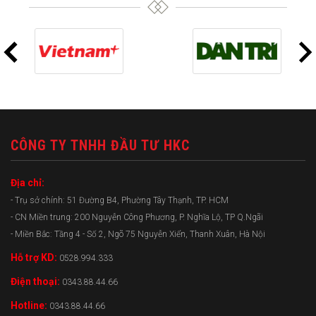
CÔNG TY TNHH ĐẦU TƯ HKC
Địa chỉ:
- Trụ sở chính: 51 Đường B4, Phường Tây Thạnh, TP. HCM
- CN Miền trung: 200 Nguyễn Công Phương, P. Nghĩa Lộ, TP Q.Ngãi
- Miền Bắc: Tầng 4 - Số 2, Ngõ 75 Nguyễn Xiển, Thanh Xuân, Hà Nội
Hỗ trợ KD:
0528.994.333
Điện thoại:
0343.88.44.66
Hotline:
0343.88.44.66