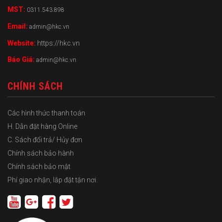
MST:
0311.543.898
Email:
admin@hkc.vn
Website:
https://hkc.vn
Báo Giá:
admin@hkc.vn
CHÍNH SÁCH
Các hình thức thanh toán
H. Dẫn đặt hàng Online
C. Sách đổi trả/ Hủy đơn
Chính sách bảo hành
Chính sách bảo mật
Phí giao nhận, lắp đặt tận nơi.