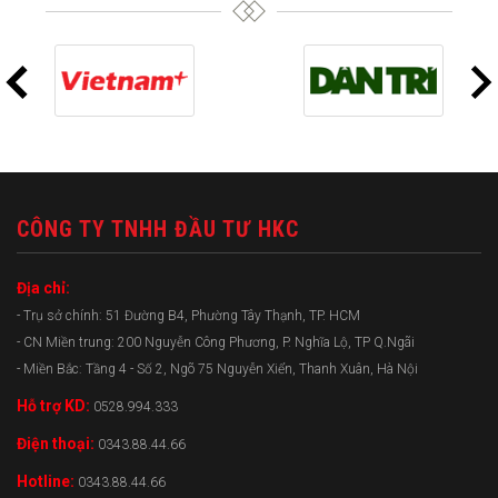
CÔNG TY TNHH ĐẦU TƯ HKC
Địa chỉ:
- Trụ sở chính: 51 Đường B4, Phường Tây Thạnh, TP. HCM
- CN Miền trung: 200 Nguyễn Công Phương, P. Nghĩa Lộ, TP Q.Ngãi
- Miền Bắc: Tầng 4 - Số 2, Ngõ 75 Nguyễn Xiển, Thanh Xuân, Hà Nội
Hỗ trợ KD:
0528.994.333
Điện thoại:
0343.88.44.66
Hotline:
0343.88.44.66