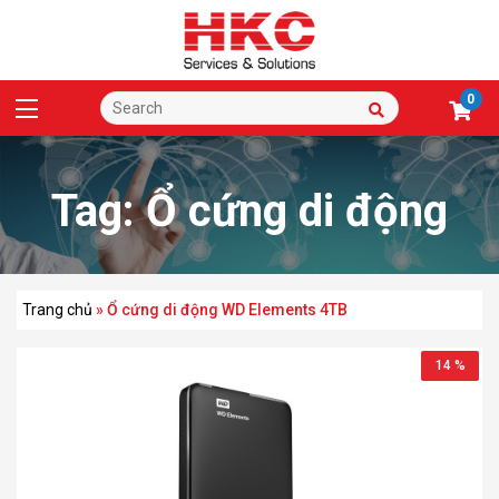
0
Tag:
Ổ cứng di động
WD Elements 4TB
Trang chủ
»
Ổ cứng di động WD Elements 4TB
14 %