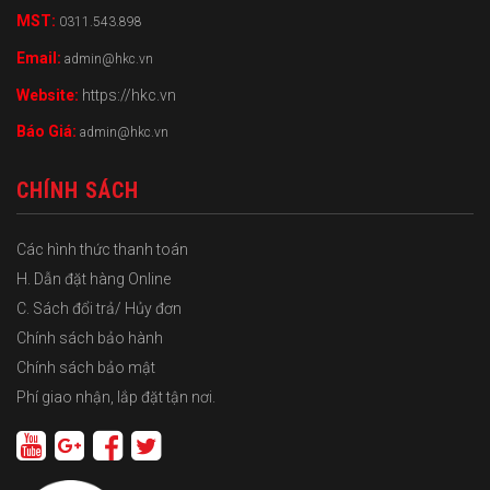
MST:
0311.543.898
Email:
admin@hkc.vn
Website:
https://hkc.vn
Báo Giá:
admin@hkc.vn
CHÍNH SÁCH
Các hình thức thanh toán
H. Dẫn đặt hàng Online
C. Sách đổi trả/ Hủy đơn
Chính sách bảo hành
Chính sách bảo mật
Phí giao nhận, lắp đặt tận nơi.