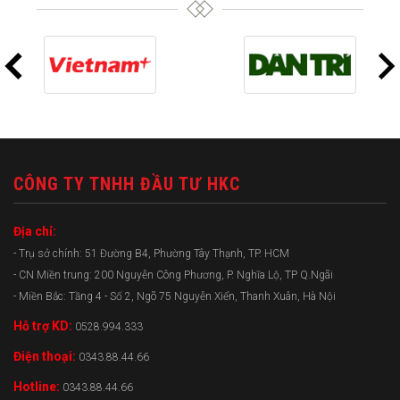
CÔNG TY TNHH ĐẦU TƯ HKC
Địa chỉ:
- Trụ sở chính: 51 Đường B4, Phường Tây Thạnh, TP. HCM
- CN Miền trung: 200 Nguyễn Công Phương, P. Nghĩa Lộ, TP Q.Ngãi
- Miền Bắc: Tầng 4 - Số 2, Ngõ 75 Nguyễn Xiển, Thanh Xuân, Hà Nội
Hỗ trợ KD:
0528.994.333
Điện thoại:
0343.88.44.66
Hotline:
0343.88.44.66