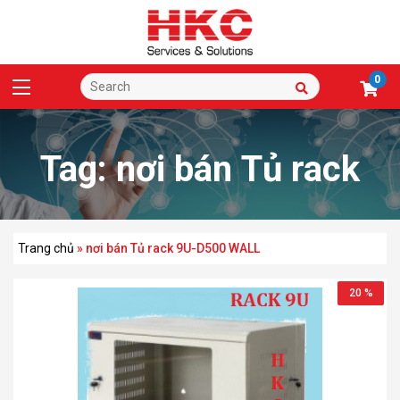
0
Tag:
nơi bán Tủ rack
9U-D500 WALL
Trang chủ
»
nơi bán Tủ rack 9U-D500 WALL
20 %