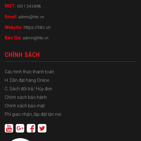
MST:
0311.543.898
Email:
admin@hkc.vn
Website:
https://hkc.vn
Báo Giá:
admin@hkc.vn
CHÍNH SÁCH
Các hình thức thanh toán
H. Dẫn đặt hàng Online
C. Sách đổi trả/ Hủy đơn
Chính sách bảo hành
Chính sách bảo mật
Phí giao nhận, lắp đặt tận nơi.