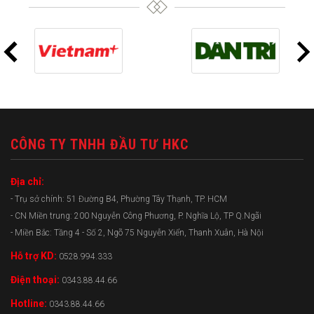
CÔNG TY TNHH ĐẦU TƯ HKC
Địa chỉ:
- Trụ sở chính: 51 Đường B4, Phường Tây Thạnh, TP. HCM
- CN Miền trung: 200 Nguyễn Công Phương, P. Nghĩa Lộ, TP Q.Ngãi
- Miền Bắc: Tầng 4 - Số 2, Ngõ 75 Nguyễn Xiển, Thanh Xuân, Hà Nội
Hỗ trợ KD:
0528.994.333
Điện thoại:
0343.88.44.66
Hotline:
0343.88.44.66