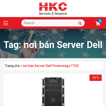
0
Tag:
nơi bán Server Dell
Poweredge T130
Trang chủ
»
nơi bán Server Dell Poweredge T130
16 %