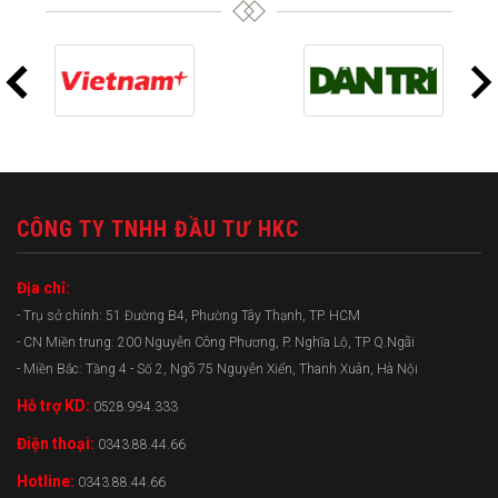
CÔNG TY TNHH ĐẦU TƯ HKC
Địa chỉ:
- Trụ sở chính: 51 Đường B4, Phường Tây Thạnh, TP. HCM
- CN Miền trung: 200 Nguyễn Công Phương, P. Nghĩa Lộ, TP Q.Ngãi
- Miền Bắc: Tầng 4 - Số 2, Ngõ 75 Nguyễn Xiển, Thanh Xuân, Hà Nội
Hỗ trợ KD:
0528.994.333
Điện thoại:
0343.88.44.66
Hotline:
0343.88.44.66