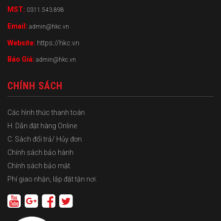
MST:
0311.543.898
Email:
admin@hkc.vn
Website:
https://hkc.vn
Báo Giá:
admin@hkc.vn
CHÍNH SÁCH
Các hình thức thanh toán
H. Dẫn đặt hàng Online
C. Sách đổi trả/ Hủy đơn
Chính sách bảo hành
Chính sách bảo mật
Phí giao nhận, lắp đặt tận nơi.