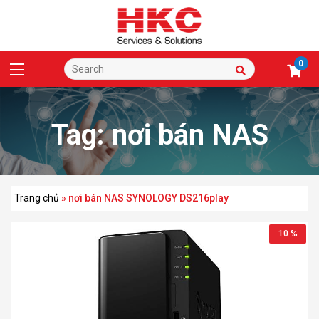
0
Tag:
nơi bán NAS
SYNOLOGY DS216play
Trang chủ
»
nơi bán NAS SYNOLOGY DS216play
10 %