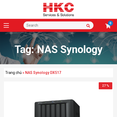
0
Tag:
NAS Synology
DX517
Trang chủ
»
NAS Synology DX517
27 %