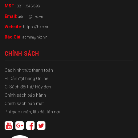
MST:
0311.543.898
Email:
admin@hkc.vn
Website:
https://hkc.vn
Báo Giá:
admin@hkc.vn
CHÍNH SÁCH
Các hình thức thanh toán
H. Dẫn đặt hàng Online
C. Sách đổi trả/ Hủy đơn
Chính sách bảo hành
Chính sách bảo mật
Phí giao nhận, lắp đặt tận nơi.