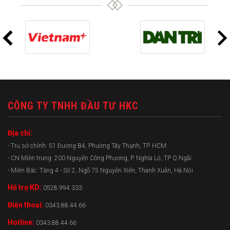
CÔNG TY TNHH ĐẦU TƯ HKC
Địa chỉ:
- Trụ sở chính: 51 Đường B4, Phường Tây Thạnh, TP. HCM
- CN Miền trung: 200 Nguyễn Công Phương, P. Nghĩa Lộ, TP Q.Ngãi
- Miền Bắc: Tầng 4 - Số 2, Ngõ 75 Nguyễn Xiển, Thanh Xuân, Hà Nội
Hỗ trợ KD:
0528.994.333
Điện thoại:
0343.88.44.66
Hotline:
0343.88.44.66